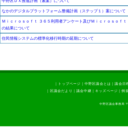
中野区ＤＸ推進計画（素案）について
なかのデジタルプラットフォーム整備計画（ステップ１）案について
Ｍｉｃｒｏｓｏｆｔ ３６５利用者アンケート及びＭｉｃｒｏｓｏｆｔ 
の結果について
住民情報システムの標準化移行時期の延期について
｜
トップページ
｜
中野区議会とは
｜
議会日
｜
区議会だより
｜
議会中継
｜
キッズページ
｜
例
中野区議会事務局 〒1