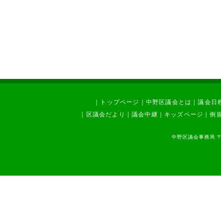
｜
トップページ
｜
中野区議会とは
｜
議会日
｜
区議会だより
｜
議会中継
｜
キッズページ
｜
例
中野区議会事務局 〒1