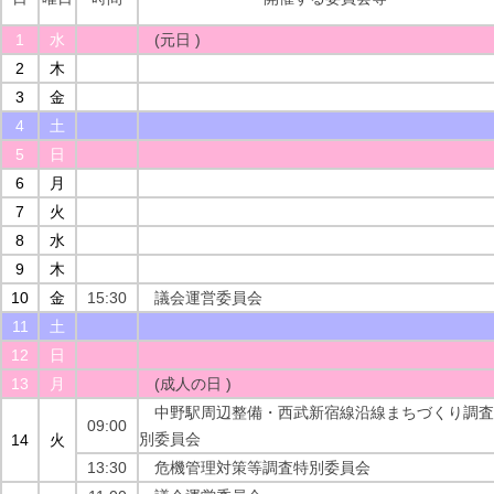
1
水
(元日 )
2
木
3
金
4
土
5
日
6
月
7
火
8
水
9
木
10
金
15:30
議会運営委員会
11
土
12
日
13
月
(成人の日 )
中野駅周辺整備・西武新宿線沿線まちづくり調査
09:00
別委員会
14
火
13:30
危機管理対策等調査特別委員会