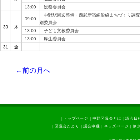
13:00
総務委員会
中野駅周辺整備・西武新宿線沿線まちづくり調査
09:00
別委員会
30
木
13:00
子ども文教委員会
13:00
厚生委員会
31
金
←前の月へ
｜
トップページ
｜
中野区議会とは
｜
議会日
｜
区議会だより
｜
議会中継
｜
キッズページ
｜
例