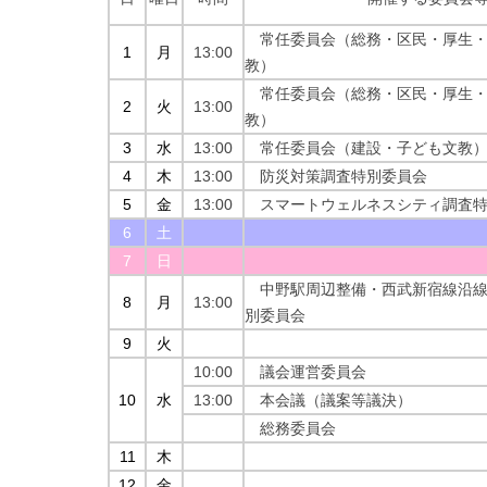
常任委員会（総務・区民・厚生・
1
月
13:00
教）
常任委員会（総務・区民・厚生・
2
火
13:00
教）
3
水
13:00
常任委員会（建設・子ども文教
4
木
13:00
防災対策調査特別委員会
5
金
13:00
スマートウェルネスシティ調査特
6
土
7
日
中野駅周辺整備・西武新宿線沿線
8
月
13:00
別委員会
9
火
10:00
議会運営委員会
10
水
13:00
本会議（議案等議決）
総務委員会
11
木
12
金