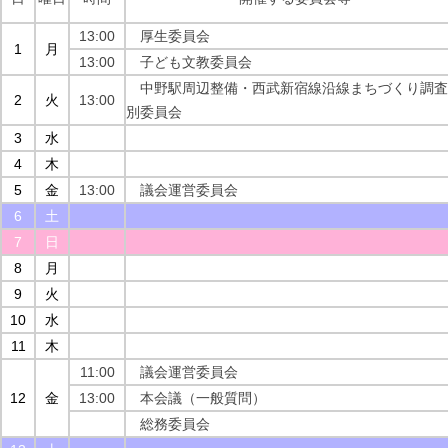
13:00
厚生委員会
1
月
13:00
子ども文教委員会
中野駅周辺整備・西武新宿線沿線まちづくり調査
2
火
13:00
別委員会
3
水
4
木
5
金
13:00
議会運営委員会
6
土
7
日
8
月
9
火
10
水
11
木
11:00
議会運営委員会
12
金
13:00
本会議（一般質問）
総務委員会