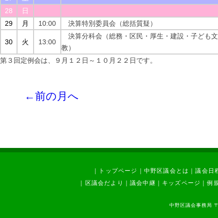
28
日
29
月
10:00
決算特別委員会（総括質疑）
決算分科会（総務・区民・厚生・建設・子ども文
30
火
13:00
教）
第３回定例会は、９月１２日～１０月２２日です。
←前の月へ
｜
トップページ
｜
中野区議会とは
｜
議会日
｜
区議会だより
｜
議会中継
｜
キッズページ
｜
例
中野区議会事務局 〒1