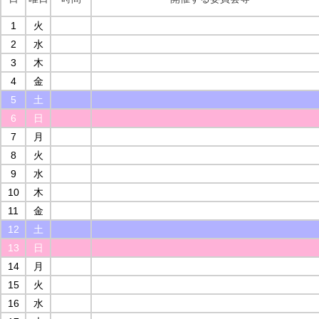
1
火
2
水
3
木
4
金
5
土
6
日
7
月
8
火
9
水
10
木
11
金
12
土
13
日
14
月
15
火
16
水