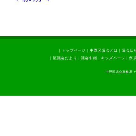
｜
トップページ
｜
中野区議会とは
｜
議会日
｜
区議会だより
｜
議会中継
｜
キッズページ
｜
例
中野区議会事務局 〒1