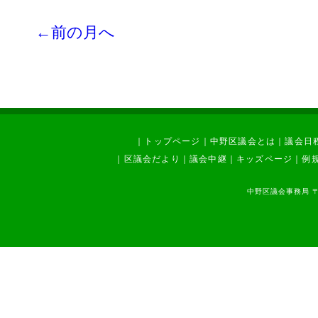
←前の月へ
｜
トップページ
｜
中野区議会とは
｜
議会日
｜
区議会だより
｜
議会中継
｜
キッズページ
｜
例
中野区議会事務局 〒1