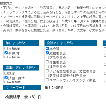
検索方法：
・下記の「年」「会議名」「発言議員」「審議内容」「施策分類」のチェッ
・チェックボックスによる絞り込みを行わない場合はすべての会議録からの
・フリーワード検索欄に詳細なキーワードを入力することで更に精度の高い
・「発言議員」「施策分類」による絞込は、
平成２３年５月２４日以降
の会
・会議録冒頭の「出席議員」および「出席説明員」の文字列は検索対象外で
・英単語、数字を含んだ検索は完全一致（全角、半角、大文字、小文字を別
年による絞込
会議名による絞込
令和8年
本会議
令和7年
総務委員会
令和6年
区民委員会
令和5年
厚生委員会
令和4年
建設委員会
議事内容による絞込
令和3年
子ども文教委員会、文教委員会
議案
令和2年
防災対策調査特別委員会
請願・陳情
令和元年
スマートウェルネスシティ調査
一般質問
特別委員会
平成30年
総括質疑
フリーワード
中野駅周辺整備・西武新宿線沿
平成29年
所管事項の報告
線まちづくり調査特別委員会
平成28年
議会運営委員会
検索結果 全（8）件
平成27年
予算特別委員会
平成26年
予算特別委員会 総務分科会