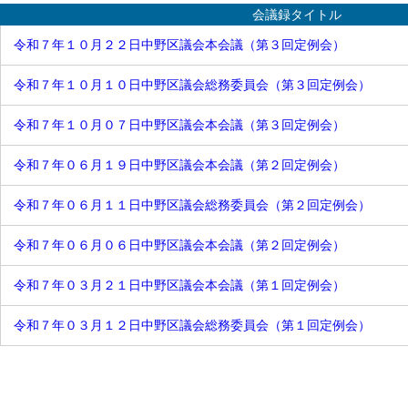
平成25年
予算特別委員会 区民分科会
会議録タイトル
平成24年
予算特別委員会 厚生分科会
平成23年
令和７年１０月２２日中野区議会本会議（第３回定例会）
予算特別委員会 建設分科会
平成22年
予算特別委員会 子ども文教分
平成21年
科会
令和７年１０月１０日中野区議会総務委員会（第３回定例会）
平成20年
決算特別委員会
平成19年
決算特別委員会 総務分科会
令和７年１０月０７日中野区議会本会議（第３回定例会）
平成18年
決算特別委員会 区民分科会
平成17年
決算特別委員会 厚生分科会
平成16年
決算特別委員会 建設分科会
令和７年０６月１９日中野区議会本会議（第２回定例会）
決算特別委員会 子ども文教分
科会
令和７年０６月１１日中野区議会総務委員会（第２回定例会）
中野駅周辺整備・都市観光調査
特別委員会
地域包括ケア推進調査特別委員
令和７年０６月０６日中野区議会本会議（第２回定例会）
会
交通対策調査特別委員会
令和７年０３月２１日中野区議会本会議（第１回定例会）
中野駅周辺整備・西武新宿線沿
線まちづくり調査特別委員会
情報政策等調査特別委員会
令和７年０３月１２日中野区議会総務委員会（第１回定例会）
危機管理・感染症対策調査特別
委員会
危機管理対策等調査特別委員会
少子化対策・地域包括ケア調査
特別委員会