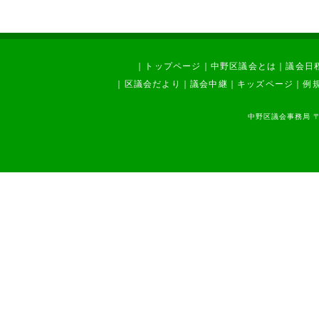
中野駅周辺・西武新宿線沿線ま
ちづくり調査特別委員会
少子高齢化対策調査特別委員会
防災対策調査特別委員会
区役所及び体育館整備調査特別
委員会
｜
トップページ
｜
中野区議会とは
｜
議会日
区内駅周辺等まちづくり調査特
｜
区議会だより
｜
議会中継
｜
キッズページ
｜
例
別委員会
中野駅周辺地区等整備特別委員
会
中野区議会事務局 〒1
震災対策特別委員会
地域支えあい推進特別委員会
その他