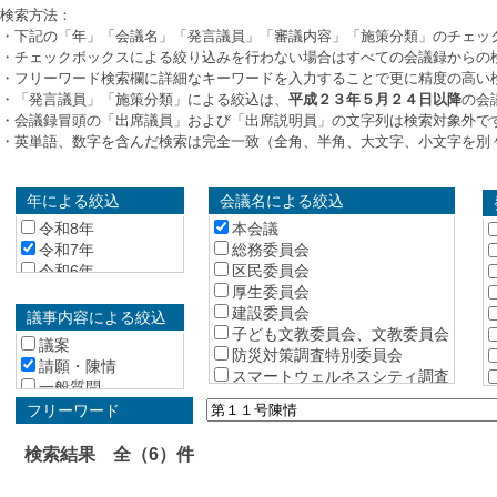
検索方法：
・下記の「年」「会議名」「発言議員」「審議内容」「施策分類」のチェッ
・チェックボックスによる絞り込みを行わない場合はすべての会議録からの
・フリーワード検索欄に詳細なキーワードを入力することで更に精度の高い
・「発言議員」「施策分類」による絞込は、
平成２３年５月２４日以降
の会
・会議録冒頭の「出席議員」および「出席説明員」の文字列は検索対象外で
・英単語、数字を含んだ検索は完全一致（全角、半角、大文字、小文字を別
年による絞込
会議名による絞込
令和8年
本会議
令和7年
総務委員会
令和6年
区民委員会
令和5年
厚生委員会
令和4年
建設委員会
議事内容による絞込
令和3年
子ども文教委員会、文教委員会
議案
令和2年
防災対策調査特別委員会
請願・陳情
令和元年
スマートウェルネスシティ調査
一般質問
特別委員会
平成30年
総括質疑
フリーワード
中野駅周辺整備・西武新宿線沿
平成29年
所管事項の報告
線まちづくり調査特別委員会
平成28年
議会運営委員会
検索結果 全（6）件
平成27年
予算特別委員会
平成26年
予算特別委員会 総務分科会