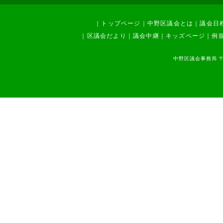
中野駅周辺・西武新宿線沿線ま
ちづくり調査特別委員会
少子高齢化対策調査特別委員会
｜
トップページ
｜
中野区議会とは
｜
議会日
防災対策調査特別委員会
｜
区議会だより
｜
議会中継
｜
キッズページ
｜
例
区役所及び体育館整備調査特別
委員会
区内駅周辺等まちづくり調査特
中野区議会事務局 〒1
別委員会
中野駅周辺地区等整備特別委員
会
震災対策特別委員会
地域支えあい推進特別委員会
その他