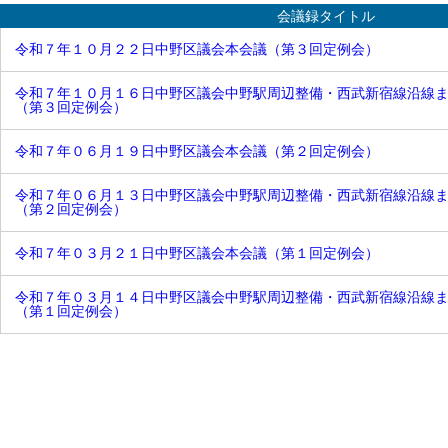
平成25年
予算特別委員会 区民分科会
会議録タイトル
平成24年
予算特別委員会 厚生分科会
平成23年
令和７年１０月２２日中野区議会本会議（第３回定例会）
予算特別委員会 建設分科会
平成22年
予算特別委員会 子ども文教分
平成21年
科会
令和７年１０月１６日中野区議会中野駅周辺整備・西武新宿線沿線
平成20年
決算特別委員会
（第３回定例会）
平成19年
決算特別委員会 総務分科会
平成18年
決算特別委員会 区民分科会
令和７年０６月１９日中野区議会本会議（第２回定例会）
平成17年
決算特別委員会 厚生分科会
平成16年
決算特別委員会 建設分科会
令和７年０６月１３日中野区議会中野駅周辺整備・西武新宿線沿線
決算特別委員会 子ども文教分
（第２回定例会）
科会
中野駅周辺整備・都市観光調査
特別委員会
令和７年０３月２１日中野区議会本会議（第１回定例会）
地域包括ケア推進調査特別委員
会
令和７年０３月１４日中野区議会中野駅周辺整備・西武新宿線沿線
交通対策調査特別委員会
（第１回定例会）
中野駅周辺整備・西武新宿線沿
線まちづくり調査特別委員会
情報政策等調査特別委員会
危機管理・感染症対策調査特別
委員会
危機管理対策等調査特別委員会
少子化対策・地域包括ケア調査
特別委員会