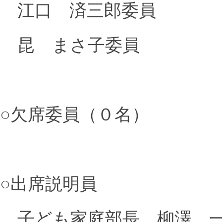
江口 済三郎委員
昆 まさ子委員
○欠席委員（０名）
○出席説明員
子ども家庭部長 柳澤 