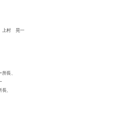
 上村 晃一
ー所長、
一
所長、