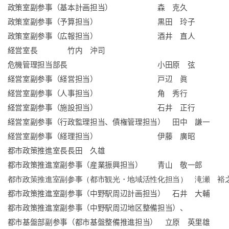
政策室副参事（基本計画担当）
森 克久
政策室副参事（予算担当）
黒田 玲子
政策室副参事（広報担当）
酒井 直人
経営室長
竹内 沖司
危機管理担当部長
小田原 弦
経営室副参事（経営担当）
戸辺 眞
経営室副参事（人事担当）
角 秀行
経営室副参事（施設担当）
石井 正行
経営室副参事（行政監理担当、債権管理担当） 田中 謙一
経営室副参事（経理担当）
伊藤 廣昭
都市政策推進室長長田 久雄
都市政策推進室副参事（産業振興担当）
青山 敬一郎
都市政策推進室副参事（都市観光・地域活性化担当） 滝瀬 裕
都市政策推進室副参事（中野駅周辺計画担当） 石井 大輔
都市政策推進室副参事（中野駅周辺地区整備担当）、
都市基盤部副参事（都市基盤整備推進担当） 立原 英里雄