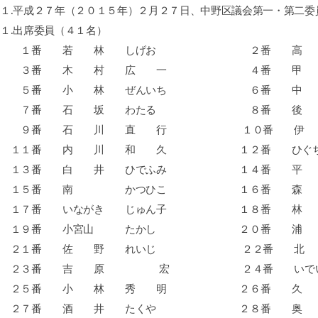
１
.
平成２７年（２０１５年）２月２７日、中野区議会第一・第二委
１
.
出席委員（４１名）
１番 若 林 しげお ２番 高 橋
３番 木 村 広 一 ４番 甲 田
５番 小 林 ぜんいち ６番 中 
７番 石 坂 わたる ８番 後 
９番 石 川 直 行
１０番 伊
１１番 内 川 和 久 １２番 ひぐ
１３番 白 井 ひでふみ １４番 平 
１５番 南 かつひこ １６番 森
１７番 いながき じゅん子 １８番 
１９番 小宮山 たかし ２０番 浦 
２１番 佐 野 れいじ
２２番 北
２３番 吉 原
宏 ２４番 いで
２５番 小 林 秀 明 ２６番 久 
２７番 酒 井 たくや ２８番 奥 