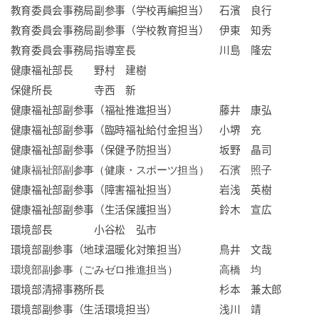
教育委員会事務局副参事（学校再編担当） 石濱 良行
教育委員会事務局副参事（学校教育担当） 伊東 知秀
教育委員会事務局指導室長
川島 隆宏
健康福祉部長
野村 建樹
保健所長
寺西 新
健康福祉部副参事（福祉推進担当）
藤井 康弘
健康福祉部副参事（臨時福祉給付金担当） 小堺 充
健康福祉部副参事（保健予防担当）
坂野 晶司
健康福祉部副参事（健康・スポーツ担当） 石濱 照子
健康福祉部副参事（障害福祉担当）
岩浅 英樹
健康福祉部副参事（生活保護担当）
鈴木 宣広
環境部長
小谷松 弘市
環境部副参事（地球温暖化対策担当）
鳥井 文哉
環境部副参事（ごみゼロ推進担当） 高橋 均
環境部清掃事務所長 杉本 兼太郎
環境部副参事（生活環境担当）
浅川 靖