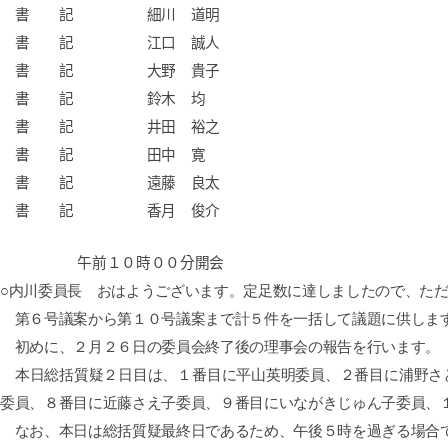
書 記
細川 道明
書 記
江口 誠人
書 記
大野 貴子
書 記
鈴木 均
書 記
井田 裕之
書 記
田中 寛
書 記
遠藤 良太
書 記
香月 俊介
午前１０時００分開会
○内川委員長 おはようございます。定足数に達しましたので、た
第６号議案から第１０号議案まで計５件を一括して議題に供しま
初めに、２月２６日の委員会終了後の理事会の報告を行います。
本日総括質疑２日目は、１番目に平山英明委員、２番目に浦野さと
委員、８番目に近藤さえ子委員、９番目にいながきじゅん子委員、
なお、本日は総括質疑最終日であるため、午後５時を過ぎる場合で