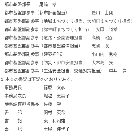
都市基盤部長
尾﨑 孝
都市基盤部参事（都市計画担当）
豊川 士朗
都市基盤部副参事（地域まちづくり担当、大和町まちづくり担当
都市基盤部副参事（弥生町まちづくり担当） 安田 道孝
都市基盤部副参事（道路・公園管理担当） 高橋 昭彦
都市基盤部副参事（都市基盤整備担当）
志賀 聡
都市基盤部副参事（建築担当）
小山内 秀樹
都市基盤部副参事（防災・都市安全担当） 大木島 実
都市基盤部副参事（生活安全担当、交通対策担当） 中井 豊
１
.
本会の書記は下記のとおりである。
事務局長 篠原 文彦
事務局次長 堀越 恵美子
議事調査担当係長 佐藤 肇
書 記
関村 英希
書 記
東 利司雄
書 記
土屋 佳代子