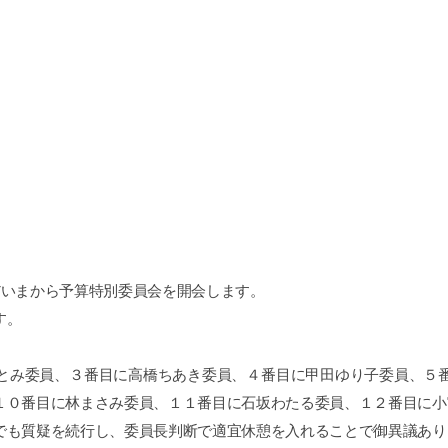
だいまから予算特別委員会を開会します。
す。
み委員、３番目に高橋ちあき委員、４番目に甲田ゆり子委員、５番
１０番目に林まさみ委員、１１番目に石坂わたる委員、１２番目に小
も質疑を続行し、委員長判断で適宜休憩を入れることで御異議あり