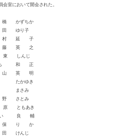
員会室において開会された。
 かずちか
 ゆり子
村 延 子
藤 英 之
 東 しんじ
ち 和 正
山 英 明
 たかゆき
林 まさみ
野 さとみ
 原 ともあき
い 良 輔
保 り か
田 けんじ