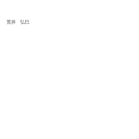
） 荒井 弘巳