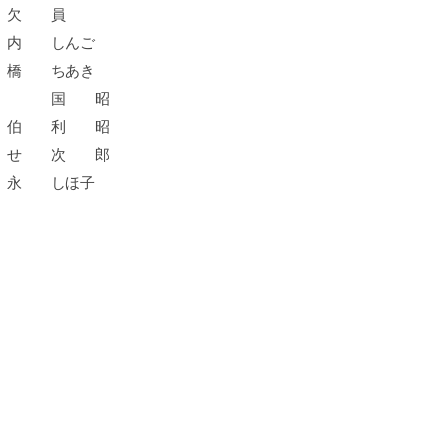
欠 員
内 しんご
橋 ちあき
篠 国 昭
伯 利 昭
せ 次 郎
永 しほ子