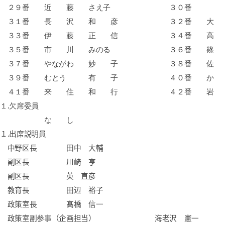
２９番 近 藤 さえ子 ３０番 
３１番 長 沢 和 彦 ３２番 大 
３３番 伊 藤 正 信 ３４番 高 
３５番 市 川 みのる ３６番 
３７番 やながわ 妙 子 ３８番 佐 
３９番 むとう 有 子 ４０番 か 
４１番 来 住 和 行 ４２番 岩 
１
.
欠席委員
な し
１
.
出席説明員
中野区長
田中 大輔
副区長
川崎 亨
副区長
英 直彦
教育長
田辺 裕子
政策室長
髙橋 信一
政策室副参事（企画担当）
海老沢 憲一