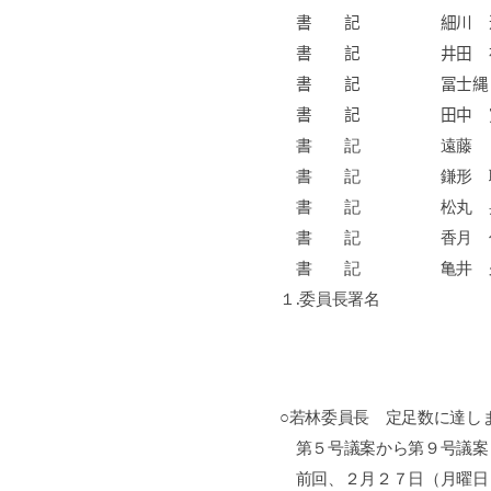
書 記 細川 
書 記 井田 
書 記 冨士縄
書 記 田中 
書 記 遠藤 
書 記 鎌形 
書 記 松丸 
書 記 香月 
書 記 亀井 
１
.
委員長署名
○若林委員長 定足数に達し
第５号議案から第９号議案
前回、２月２７日（月曜日