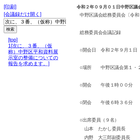
[印刷]
令和２年０９月０１日中野区議
[会議録だけ開く]
中野区議会総務委員会〔令和
総務委員会会議記録
[top]
1[次に、３番、（仮
○開会日 令和２年９月１日
称）中野区平和資料展
示室の整備についての
報告を求めます。]
○場所 中野区議会第１・
○開会 午後１時００分
○閉会 午後６時３６分
○出席委員（９名）
山本 たかし委員長
内野 大三郎副委員長