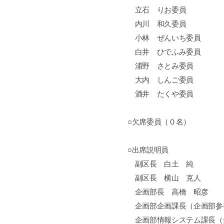
立石 りお委員
内川 和久委員
小林 ぜんいち委員
白井 ひでふみ委員
浦野 さとみ委員
大内 しんご委員
酒井 たくや委員
○欠席委員（０名）
○出席説明員
副区長 白土 純
副区長 横山 克人
企画部長 高橋 昭彦
企画部企画課長（企画部参
企画部情報システム課長（