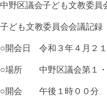
中野区議会子ども文教委員
子ども文教委員会会議記録
○開会日 令和３年４月２
○場所 中野区議会第１・
○開会 午後１時００分