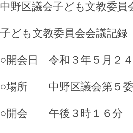
中野区議会子ども文教委員
子ども文教委員会会議記録
○開会日 令和３年５月２
○場所 中野区議会第５委
○開会 午後３時１６分