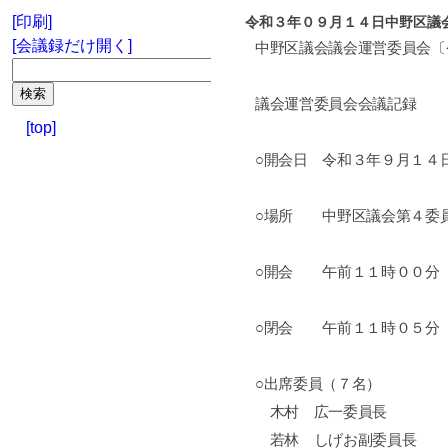
[印刷]
令和３年０９月１４日中野区議
[会議録だけ開く]
中野区議会議会運営委員会〔
議会運営委員会会議記録
[top]
○開会日 令和３年９月１４
○場所 中野区議会第４委
○開会 午前１１時００分
○閉会 午前１１時０５分
○出席委員（７名）
木村 広一委員長
若林 しげお副委員長