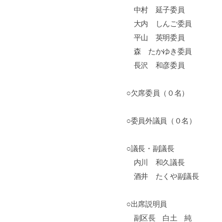
中村 延子委員
大内 しんご委員
平山 英明委員
森 たかゆき委員
長沢 和彦委員
○欠席委員（０名）
○委員外議員（０名）
○議長・副議長
内川 和久議長
酒井 たくや副議長
○出席説明員
副区長 白土 純