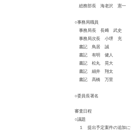
総務部長 海老沢 憲一
○事務局職員
事務局長 長﨑 武史
事務局次長 小堺 充
書記 鳥居 誠
書記 有明 健人
書記 松丸 晃大
書記 細井 翔太
書記 髙橋 万里
○委員長署名
審査日程
○議題
１ 提出予定案件の追加に