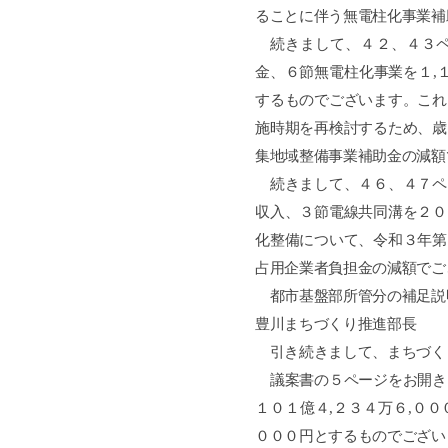
ることに伴う無電柱化事業補
続きまして、４２、４３ペ
金、６節無電柱化事業を１
,
するものでございます。これ
施時期を再検討するため、歳
集地域整備事業補助金の減額
続きまして、４６、４７ペ
収入、３節電線共同溝を２０
化整備について、令和３年第
占用企業者負担金の減額でご
都市基盤部所管分の補足説
豊川まちづくり推進部長
引き続きまして、まちづく
議案書の５ページをお開き
１０１億４
,
２３４万６
,
００
０００円とするものでござい