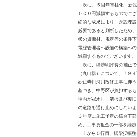
次に、５目無電柱化・新設
０００円減額するものでござ
終的な成果により、既設埋設
必要であると判断したため、
状の資機材、規定等の条件下
電線管理者へ設備の構築への
減額するものでございます。
次に、繰越明許費の補正で
（丸山橋）について、７９４
妙正寺川河川改修工事に伴う
基づき、中野区が負担するも
場内が冠水し、清掃及び復旧
の道路を通行止めにしないよ
３年度に施工予定の橋台下部
め、工事負担金の一部を繰越
上から５行目、橋梁拡幅整