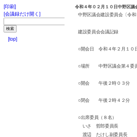
[印刷]
令和４年０２月１０日中野区議
[会議録だけ開く]
中野区議会建設委員会〔令和
建設委員会会議記録
[top]
○開会日 令和４年２月１０
○場所 中野区議会第４委
○開会 午後２時０３分
○閉会 午後２時４２分
○出席委員（８名）
いさ 哲郎委員長
渡辺 たけし副委員長