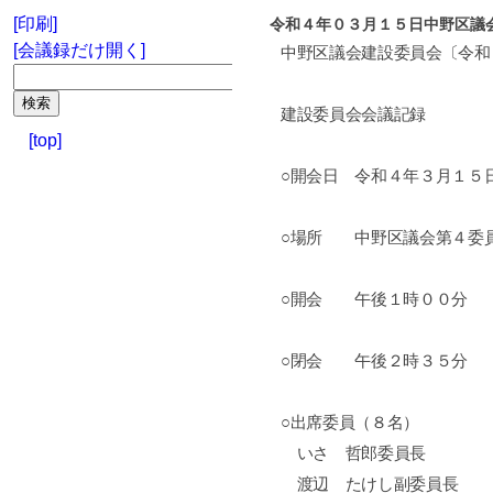
[印刷]
令和４年０３月１５日中野区議
[会議録だけ開く]
中野区議会建設委員会〔令和
建設委員会会議記録
[top]
○開会日 令和４年３月１５
○場所 中野区議会第４委
○開会 午後１時００分
○閉会 午後２時３５分
○出席委員（８名）
いさ 哲郎委員長
渡辺 たけし副委員長