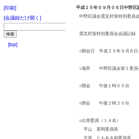
平成２５年０９月０６日中野区
[印刷]
中野区議会震災対策特別委員
[会議録だけ開く]
震災対策特別委員会会議記録
[top]
○開会日 平成２５年９月６日
○場所 中野区議会第１委員
○開会 午後１時００分
○閉会 午後２時２０分
○出席委員（１４名）
平山 英明委員長
北原 ともあき副委員長