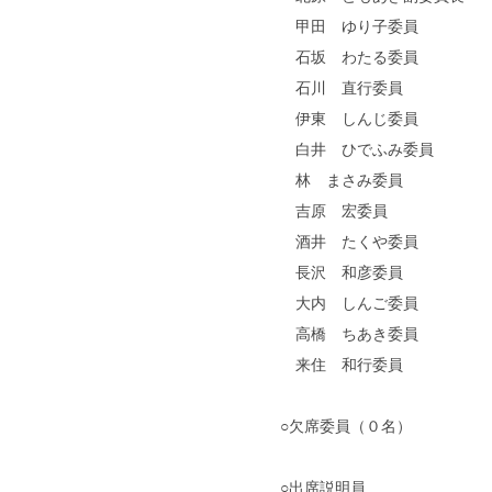
甲田 ゆり子委員
石坂 わたる委員
石川 直行委員
伊東 しんじ委員
白井 ひでふみ委員
林 まさみ委員
吉原 宏委員
酒井 たくや委員
長沢 和彦委員
大内 しんご委員
高橋 ちあき委員
来住 和行委員
○欠席委員（０名）
○出席説明員