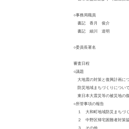
○事務局職員
書記 香月 俊介
書記 細川 道明
○委員長署名
審査日程
○議題
大地震の対策と復興計画に
防災地域まちづくりについ
東日本大震災等の被災地の復
○所管事項の報告
１ 大和町地域防災まちづく
２ 中野区帰宅困難者対策協
３ その他