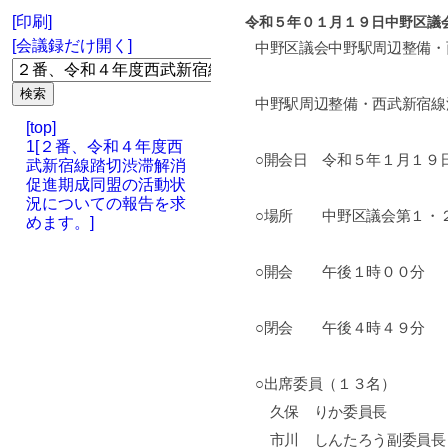
[印刷]
令和５年０１月１９日中野区議
[会議録だけ開く]
中野区議会中野駅周辺整備・
中野駅周辺整備・西武新宿線
[top]
1[２番、令和４年度西
○開会日 令和５年１月１９
武新宿線踏切渋滞解消
促進期成同盟の活動状
況についての報告を求
○場所 中野区議会第１・
めます。]
○開会 午後１時００分
○閉会 午後４時４９分
○出席委員（１３名）
久保 りか委員長
市川 しんたろう副委員長