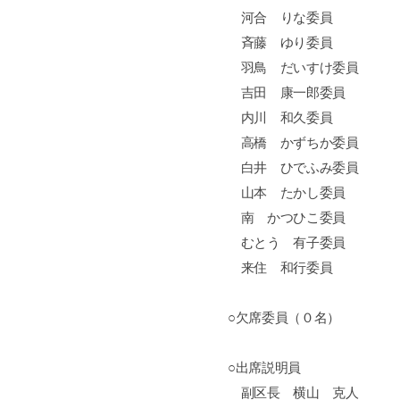
河合 りな委員
斉藤 ゆり委員
羽鳥 だいすけ委員
吉田 康一郎委員
内川 和久委員
高橋 かずちか委員
白井 ひでふみ委員
山本 たかし委員
南 かつひこ委員
むとう 有子委員
来住 和行委員
○欠席委員（０名）
○出席説明員
副区長 横山 克人