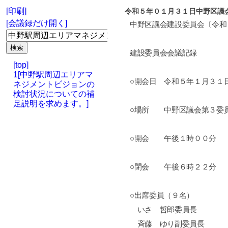
[印刷]
令和５年０１月３１日中野区議
[会議録だけ開く]
中野区議会建設委員会〔令和
建設委員会会議記録
[top]
1[中野駅周辺エリアマ
○開会日 令和５年１月３１
ネジメントビジョンの
検討状況についての補
足説明を求めます。]
○場所 中野区議会第３委
○開会 午後１時００分
○閉会 午後６時２２分
○出席委員（９名）
いさ 哲郎委員長
斉藤 ゆり副委員長