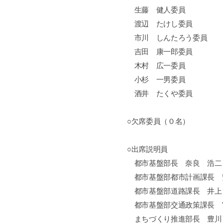
生藤 健人委員
渡辺 たけし委員
市川 しんたろう委員
吉田 康一郎委員
木村 広一委員
小杉 一男委員
酒井 たくや委員
○欠席委員（０名）
○出席説明員
都市基盤部長 奈良 浩二
都市基盤部都市計画課長 
都市基盤部道路課長 井上
都市基盤部交通政策課長 
まちづくり推進部長 豊川