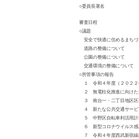
○委員長署名
審査日程
○議題
安全で快適に住めるまちづ
道路の整備について
公園の整備について
交通環境の整備について
○所管事項の報告
１ 令和４年度（２０２２
２ 無電柱化推進に向けた
３
南台一・二丁目地区区
４ 新たな公共交通サービ
５ 中野区自転車利活用計
６ 新型コロナウイルス感
７ 令和４年度西武新宿線