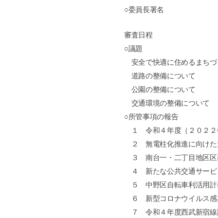
○委員長署名
審査日程
○議題
安全で快適に住めるまちづ
道路の整備について
公園の整備について
交通環境の整備について
○所管事項の報告
１ 令和４年度（２０２２
２ 無電柱化推進に向けた
３
南台一・二丁目地区区
４ 新たな公共交通サービ
５ 中野区自転車利活用計
６ 新型コロナウイルス感
７ 令和４年度西武新宿線