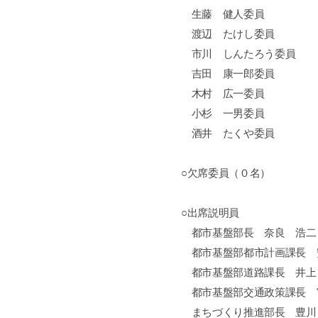
生藤 健人委員
渡辺 たけし委員
市川 しんたろう委員
吉田 康一郎委員
木村 広一委員
小杉 一男委員
酒井 たくや委員
○欠席委員（０名）
○出席説明員
都市基盤部長 奈良 浩二
都市基盤部都市計画課長 
都市基盤部道路課長 井上
都市基盤部交通政策課長 
まちづくり推進部長 豊川