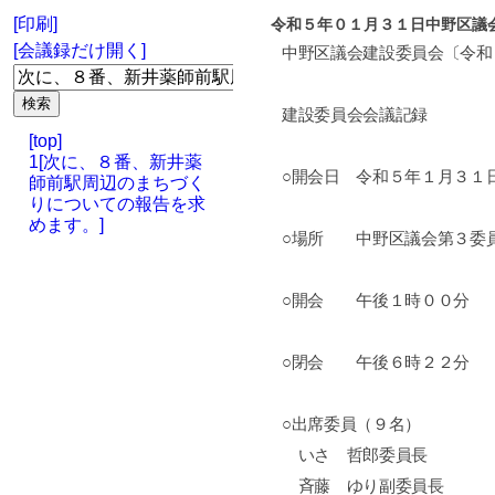
[印刷]
令和５年０１月３１日中野区議
[会議録だけ開く]
中野区議会建設委員会〔令和
建設委員会会議記録
[top]
1[次に、８番、新井薬
○開会日 令和５年１月３１
師前駅周辺のまちづく
りについての報告を求
めます。]
○場所 中野区議会第３委
○開会 午後１時００分
○閉会 午後６時２２分
○出席委員（９名）
いさ 哲郎委員長
斉藤 ゆり副委員長