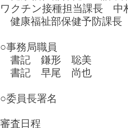
ワクチン接種担当課長 中
健康福祉部保健予防課長
○事務局職員
書記 鎌形 聡美
書記 早尾 尚也
○委員長署名
審査日程