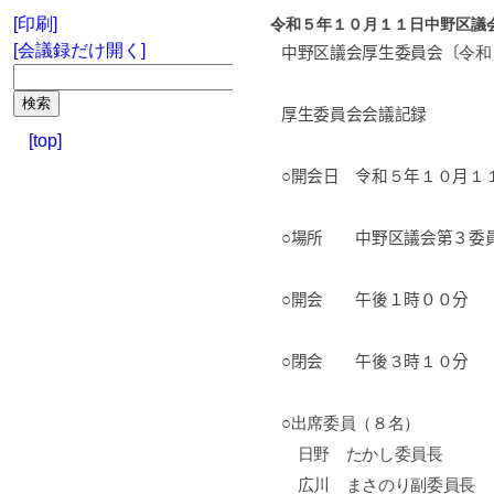
[印刷]
令和５年１０月１１日中野区議
[会議録だけ開く]
中野区議会厚生委員会〔
令和
厚生委員会会議記録
[top]
○開会日 令和
５
年
１０
月
１
○場所 中野区議会第３委
○開会 午後１時００分
○閉会 午後
３
時
１０
分
○出席委員（８名）
日野 たかし委員長
広川 まさのり副委員長