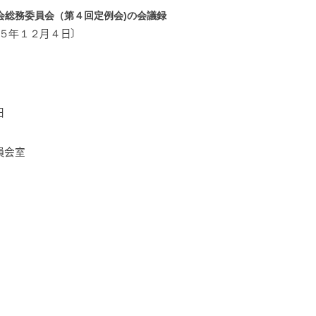
会総務委員会（第４回定例会)の会議録
５年１２
月
４
日〕
日
員会室