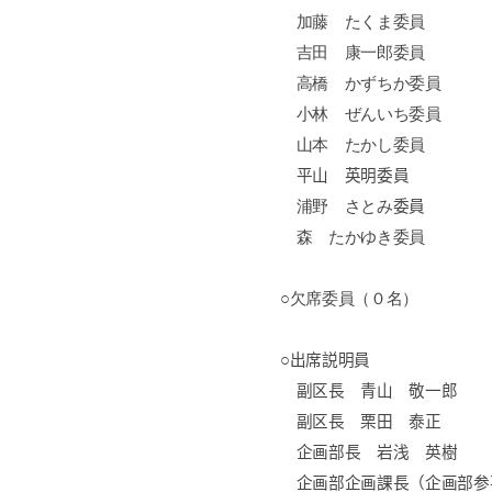
加藤 たくま委員
吉田 康一郎委員
高橋 かずちか委員
小林 ぜんいち委員
山本 たかし委員
平山 英明委員
浦野
さとみ
委員
森 たかゆき委員
○欠席委員（０名）
○出席説明員
副区長 青山 敬一郎
副区長 栗田 泰正
企画部長 岩浅 英樹
企画部企画課長（企画部参