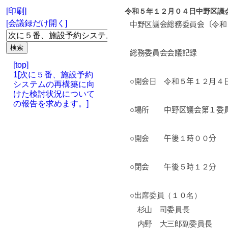
[印刷]
令和５年１２月０４日中野区議
[会議録だけ開く]
中野区議会総務委員会〔
令和
総務委員会会議記録
[top]
1[次に５番、施設予約
○開会日
令和５
年
１２
月
４
システムの再構築に向
けた検討状況について
の報告を求めます。]
○場所 中野区議会第１委
○開会 午後
１
時
００
分
○閉会 午後
５
時
１２
分
○出席委員（１０名）
杉山 司委員長
内野 大三郎副委員長