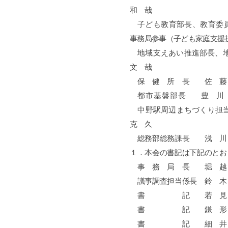
和 哉
子ども教育部長、教育委
事務局参事（子ども家庭支援
地域支えあい推進部長、
文 哉
保 健 所 長 佐 
都市基盤部長
豊 川 
中野駅周辺まちづくり担
克 久
総務部総務課長 浅 
１．本会の書記は下記のとお
事 務 局 長 堀 
議事調査担当係長
書 記 若 見
書 記 鎌 形
書 記 細 井