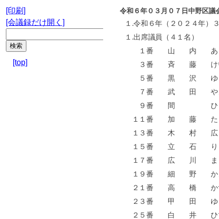
[印刷]
令和６年０３月０７日中野区議
[会議録だけ開く]
１
.
令和６年（２０２４年）
１
.
出席議員（４１名）
１番 山 内 
[top]
３番 斉 藤 
５番 黒 沢 
７番 武 田 
９番 間 ひと
１１番 加 藤 
１３番 木 村 
１５番 立 石 
１７番 広 川 
１９番 細 野
２１番 高 橋 
２３番 甲 田 
２５番 白 井 