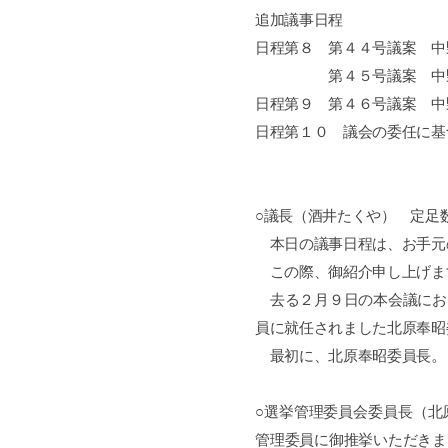
追加議事日程
日程第８ 第４４号議案 中
第４５号議案 中野区国
日程第９ 第４６号議案 中
日程第１０ 議会の委任に基
○議長（酒井たくや） 定足
本日の議事日程は、お手元
この際、御紹介申し上げま
去る２月９日の本会議にお
員に就任されました北原奉昭
。
最初に、北原奉昭委員長
○選挙管理委員会委員長（北
管理委員に御推挙いただきま