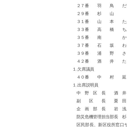
２７番 羽 鳥 
２９番 杉 
３１番 山 本
３３番 高 橋
３５番 南 か
３７番 石 坂
３９番 浦 野
４２番 酒 井 た
１
.
欠席議員
４０番 中 村 延
１
.
出席説明員
中 野 区 長 酒
副 区 長 栗 田
企 画 部 長 岩
防災危機管理担当部長
区民部長、新区役所窓口