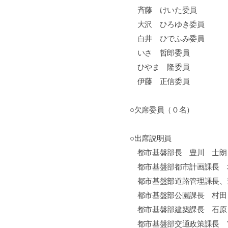
斉藤 けいた委員
大沢 ひろゆき委員
白井 ひでふみ委員
いさ 哲郎委員
ひやま 隆委員
伊藤 正信委員
○欠席委員（０名）
○出席説明員
都市基盤部長 豊川 士朗
都市基盤部都市計画課長 
都市基盤部道路管理課長、
都市基盤部公園課長 村田
都市基盤部建築課長 石原
都市基盤部交通政策課長 