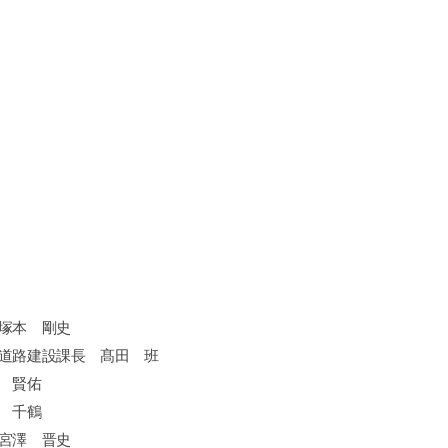
塚本 剛史
道路建設課長 髙田 班
 賢佑
 千鶴
宮澤 晋史