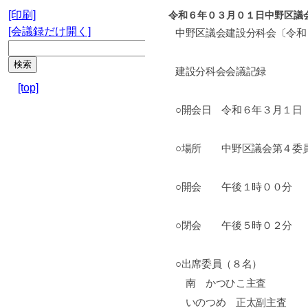
[印刷]
令和６年０３月０１日中野区議
[会議録だけ開く]
中野区議会建設分科会〔令和
建設分科会会議記録
[top]
○開会日 令和６年３月１日
○場所 中野区議会第４委
○開会 午後１時００分
○閉会 午後５時０２分
○出席委員（８名）
南 かつひこ主査
いのつめ 正太副主査