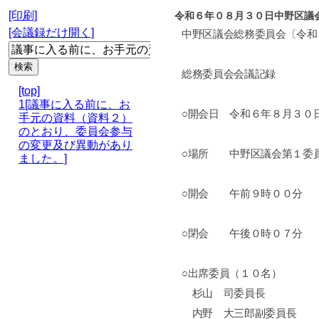
[印刷]
令和６年０８月３０日中野区議
[会議録だけ開く]
中野区議会総務委員会〔令和
総務委員会会議記録
[top]
1[議事に入る前に、お
○開会日 令和６年８月３０
手元の資料（資料２）
のとおり、委員会参与
の変更及び異動があり
○場所 中野区議会第１委
ました。]
○開会 午前９時００分
○閉会 午後０時０７分
○出席委員（１０名）
杉山 司委員長
内野 大三郎副委員長