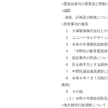
○委員会参与の変更及び異動
○議題
政策、計画及び財政につい
○所管事項の報告
１ 大塚製薬株式会社との
２ ユニバーサルデザイン
３ 令和６年度都区財政調
４ 「中野区の教育委員候
５ 訴訟事件の判決につい
６ 区を相手方とする調停
７ 中野区議会議員選挙に
８ 令和６年７月７日執行
務局）
９ その他
（１）令和６年度総合防災
○地方都市行政視察について