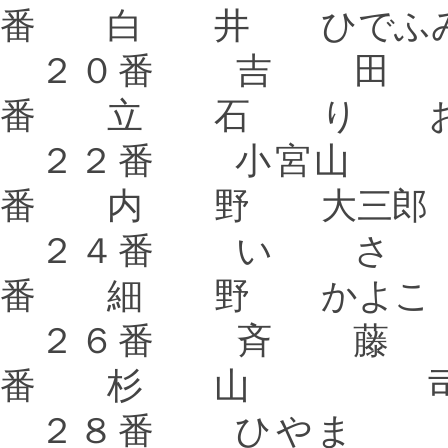
番 白 井 ひでふ
２０番 吉 
番 立 石 り 
２２番 小宮
番 内 野 大三郎
２４番 い 
番 細 野 かよこ
２６番 斉 
番 杉 山 
２８番 ひ