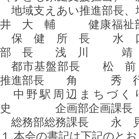
地域支えあい推進部長、
井 大 輔
健康福祉
保 健 所 長 
部 長 浅 川 靖
都市基盤部長
松 前
推進部長 角 秀 
中野駅周辺まちづく
史 企画部企画課
総務部総務課長 永 見
１
.
本会の書記は下記のとお