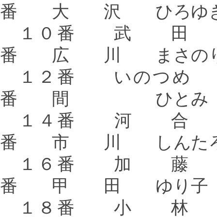
番 大 沢 ひろゆ
１０番 武 
番 広 川 まさの
１２番 いの
番 間 ひとみ
１４番 河 
番 市 川 しんた
１６番 加 
番 甲 田 ゆり子
１８番 小 