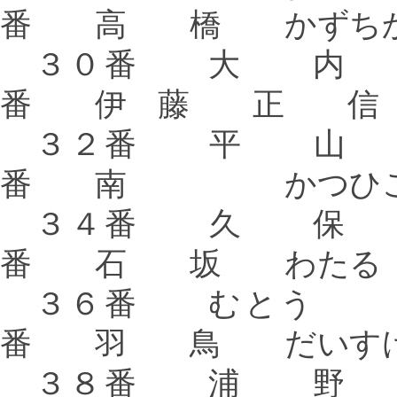
番 高 橋 かずち
３０番 大 
番 伊 藤 正 信
３２番 平 
番 南 かつひ
３４番 久 
番 石 坂 わたる
３６番 む
番
羽 鳥 だいす
３８番 浦