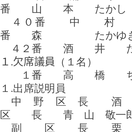
番
山 本 たかし
４０番 中 
番 森 たかゆ
４２番 酒 井 た
１
.
欠席議員
（１名）
１番 高 橋 ち
１
.
出席説明員
中 野 区 長
区 長 青 山 敬一
副 区 長 