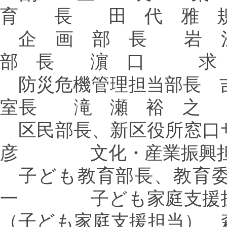
育 長 田 代 雅 
企 画 部 長 
部 長 濵 口 求
防災危機管理担当部
室長
滝 瀬 裕 之
区民部長、新区役所窓口
彦 文化・産業振興担
子ども教育部長、教育
一
子ども家庭支援
（子ども家庭支援担当）