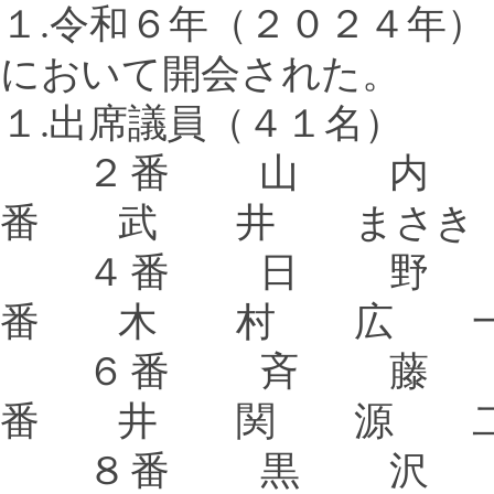
１
.
令和６年（２０２４年）
において開会された。
１
.
出席議員（４１名）
２番 山 
番 武 井 まさき
４番 日 
番
木 村 広 
６番 斉 
番 井 関 源 
８番 黒 