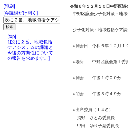
[印刷]
令和６年１２月１０日中野区議
[会議録だけ開く]
中野区議会少子化対策・地域
少子化対策・地域包括ケア調
[top]
1[次に２番、地域包括
○開会日 令和６年１２月１
ケアシステムの課題と
今後の方向性について
の報告を求めます。]
○場所 中野区議会第１委
○開会 午後１時００分
○閉会 午後３時４９分
○出席委員（１４名）
浦野 さとみ委員長
甲田 ゆり子副委員長