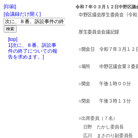
[印刷]
令和７年０３月１２日中野区議
[会議録だけ開く]
中野区議会厚生委員会〔令和
厚生委員会会議記録
[top]
1[次に、８番、訴訟事
○開会日 令和７年３月１２
件の終了についての報
告を求めます。]
○場所 中野区議会第３委
○開会 午後１時００分
○閉会 午後３時１３分
○出席委員（７名）
日野 たかし委員長
広川 まさのり副委員長