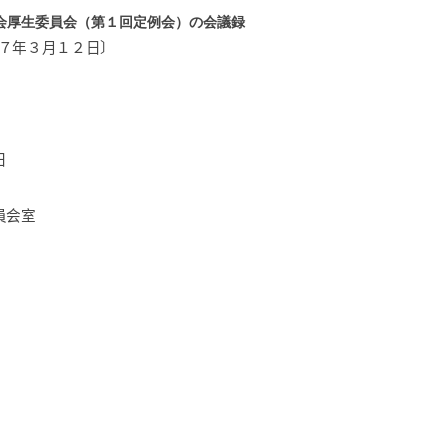
会厚生委員会（第１回定例会）の会議録
７年３月１２日〕
日
員会室