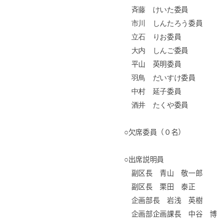
斉藤
けいた
委員
市川
しんたろう
委員
立石
りお
委員
大内
しんご
委員
平山 英明委員
羽鳥
だいすけ
委員
中村
延子
委員
酒井 たくや
委員
○欠席委員（０名）
○出席説明員
副区長 青山 敬一郎
副区長 栗田 泰正
企画部長 岩浅 英樹
企画部企画課長 中谷 博