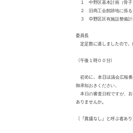
１
中野区基本計画（骨子
２
旧商工会館跡地に係る
３ 中野区
区有施設整備計
委員長
定足数に達しましたので、
（午後１時００分）
初めに、本日は
議会広報番
御承知おきください。
本日の審査日程ですが、
お
ありませんか。
〔「異議なし」と呼ぶ者あり