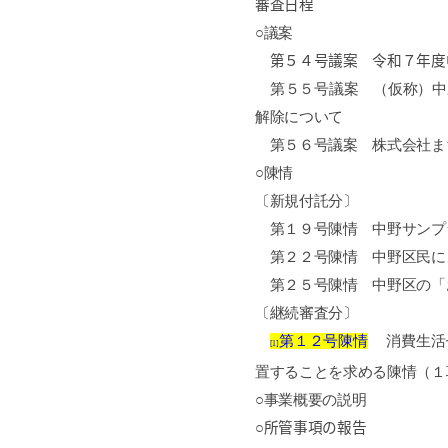
審査日程
○
議案
第５４号議案 令和７年度
第５５号議案 （仮称）中
解除について
第５６号議案 株式会社ま
○
陳情
〔新規付託分〕
第１９号陳情 中野サンプ
第２２号陳情 中野区民に
第２５号陳情 中野区の「
〔継続審査分〕
第１２号陳情
消費生活セ
[1]
置することを求める陳情（１
○
事業概要の説明
○所管事項の報告