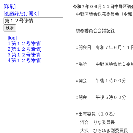
[印刷]
令和７年０６月１１日中野区議
[会議録だけ開く]
中野区議会総務委員会〔令和
総務委員会会議記録
[top]
1[第１２号陳情]
○開会日 令和７年
６
月
１１
2[第１２号陳情]
3[第１２号陳情]
4[第１２号陳情]
○場所 中野区議会第１委
○開会 午後１時００分
○閉会 午後
５
時
０２
分
○出席委員（１０名）
河合 りな
委員長
大沢
ひろゆき
副委員長