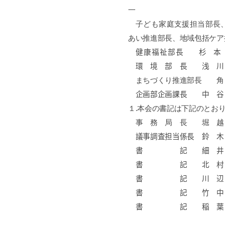
一
子ども家庭支援担当部長
あい推進部長、地域包括ケア
健康福祉部長
杉 本 
環 境 部 長
まちづくり推進部
企画部企画課長 中
１
.
本会の書記は下記のとお
事 務 局 長 堀 
議事調査担当係
書 記 細 井
書 記 北 村
書 記 川 辺
書 記 竹 中
書 記 稲 葉