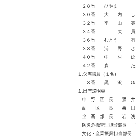
２８番 ひやま
３０番 大 内
３２番 平 山
３４番 欠 
３６番 むとう 
３８番 浦 野 
４０番 中 村 
４２番 森 たか
１
.
欠席議員（１名）
８番 黒 沢 ゆ
１
.
出席説明員
中 野 区 長 酒
副 区 長 栗 田
企 画 部 長 岩
防災危機管理担当部
文化・産業振興担当部