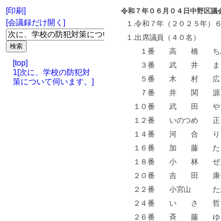
[印刷]
令和７年０６月０４日中野区議
[会議録だけ開く]
１
.
令和７年（２０２５年）
１
.
出席議員（４０名）
１番 高 橋 
[top]
３番 武 井 
1[次に、学校の防犯対
５番 木 村 
策について伺います。]
７番 井 関 
１０番 武 田 
１２番 いのつ
１４番 河 合 
１６番 加 藤 
１８番 小 林 
２０番 吉 田
２２番 小宮山 
２４番 い さ 
２６番 斉 藤