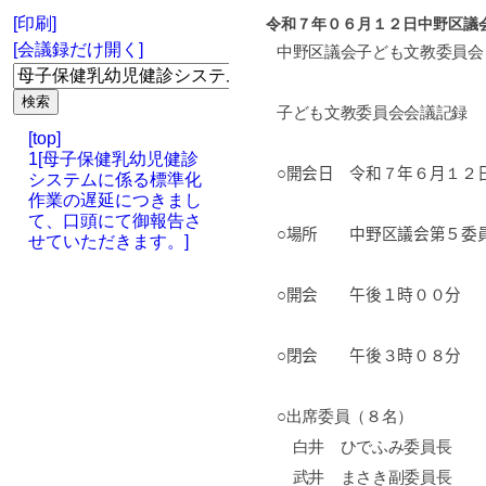
[印刷]
令和７年０６月１２日中野区議
[会議録だけ開く]
中野区議会子ども文教委員会
子ども文教委員会会議記録
[top]
1[母子保健乳幼児健診
○開会日 令和
７
年
６
月
１２
システムに係る標準化
作業の遅延につきまし
て、口頭にて御報告さ
○場所 中野区議会第５委
せていただきます。]
○開会 午後１時
００
分
○閉会 午後
３
時
０８
分
○出席委員（８名）
白井 ひでふみ委員長
武井 まさき副委員長