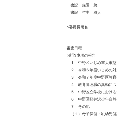
書記 森園 悠
書記 竹中 雅人
○委員長署名
審査日程
○所管事項の報告
１ 中野区いじめ重大事態
２ 令和６年度いじめの対
３ 令和７年度中野区教育
４ 教育管理職の異動につ
５ 中野区立学校における
６ 中野区軽井沢少年自然
７ その他
（１）母子保健・乳幼児健