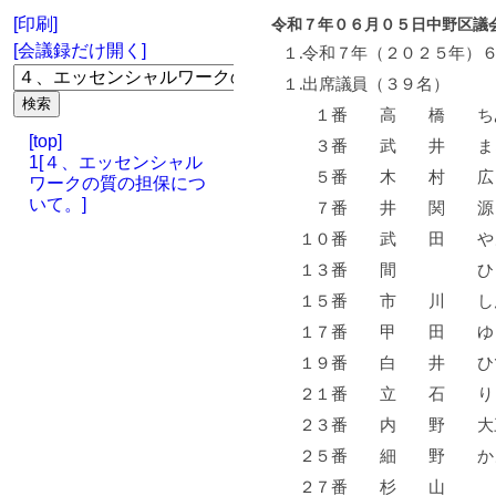
[印刷]
令和７年０６月０５日中野区議
[会議録だけ開く]
１
.
令和７年（２０２５年）
１
.
出席議員（３９名）
１番 高 橋 
[top]
３番 武 井 
1[４、エッセンシャル
５番 木 村 
ワークの質の担保につ
いて。]
７番 井 関 
１０番 武 田 
１３番 間 ひ
１５番 市 川 
１７番 甲 田 
１９番 白 井 
２１番 立 石 
２３番 内 野
２５番 細 野
２７番 杉 