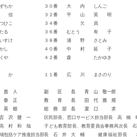
かずちか ３０番 大 内 しんご
 正 信 ３２番 平 山 英 明
かつひこ ３４番 欠 員
 わたる ３６番 むとう 有 子
だいすけ ３８番 浦 野 さとみ
 たかし ４０番 中 村 延 子
 たくや ４２番 森 たかゆき
ゆ か １１番 広 川 まさのり
 井 直 人 副 区 長 青 山 敬一郎
 泰 正 教 育 長 田 代 雅 規
 浅 英 樹 総 務 部 長 濵 口 求
 吉 沢 健 一
区民部長、窓口サービス担当部長
高 橋 
長 高 村 和 哉
子ども教育部長、教育委員会事務局次長
域包括ケア推進担当部長 石 井 大 輔
健康福祉部長
杉