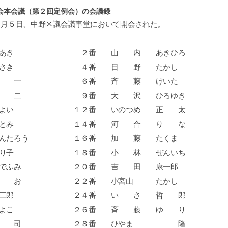
会本会議（第２回定例会）の会議録
６月５日、中野区議会議事堂において開会された。
ちあき ２番 山 内 あきひろ
まさき ４番 日 野 たかし
広 一 ６番 斉 藤 けいた
源 二 ９番 大 沢 ひろゆき
やよい １２番 いのつめ 正 太
とみ １４番 河 合 り な
しんたろう １６番 加 藤 たくま
ゆり子 １８番 小 林 ぜんいち
ひでふみ ２０番 吉 田 康一郎
り お ２２番 小宮山 たかし
 大三郎 ２４番 い さ 哲 郎
 かよこ ２６番 斉 藤 ゆ り
山 司 ２８番 ひやま 隆