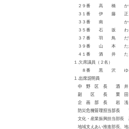
２９番 高 橋 
３１番 伊 藤
３３番 南 
３５番 石 坂
３７番 羽 鳥 
３９番 山 本
４１番 酒 井
１
.
欠席議員（２名）
８番 黒 沢 
１
.
出席説明員
中 野 区 長 酒
副 区 長 栗 田
企 画 部 長 岩
防災危機管理担当部長
文化・産業振興担当部
地域支えあい推進部長、地