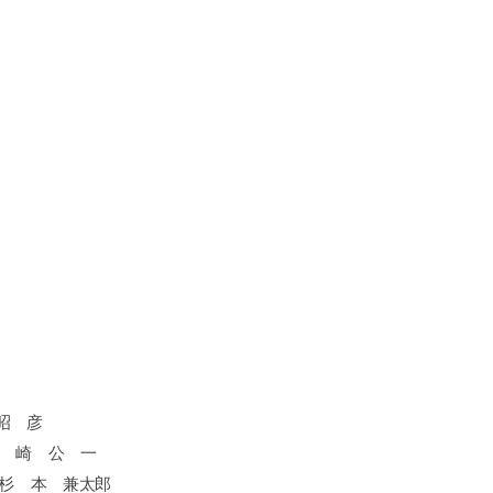
昭 彦
石 崎 公 一
 本 兼太郎