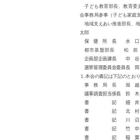
子ども教育部長、教育委
会事務局参事（子ども家庭
地域支えあい推進部長、
太郎
保 健 所 長 水
都市基盤部長
松 前
企画部企画課長 中
選挙管理委員会委員長 岡
１
.
本会の書記は下記のとお
事 務 局 長 堀 
議事調査担当係
書 記 細 井
書 記 北 村
書 記 川 辺
書 記 竹 中
書 記 稲 葉