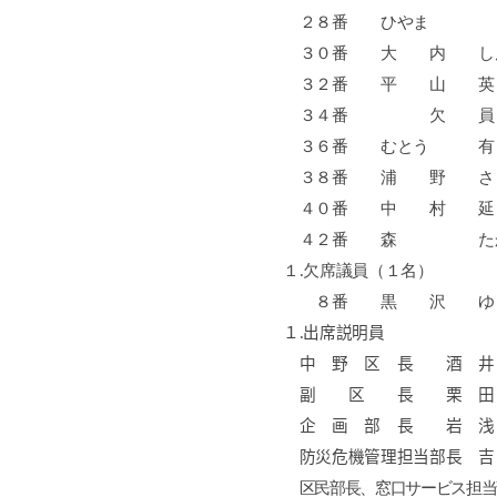
２８番 ひやま
３０番 大 内
３２番 平 山
３４番 欠 
３６番 むとう 
３８番 浦 野 
４０番 中 村 
４２番 森 たか
１
.
欠席議員（１名）
８番 黒 沢 ゆ
１
.
出席説明員
中 野 区 長 酒
副 区 長 栗 田
企 画 部 長 岩
防災危機管理担当部長
区民部長、窓口サービス担