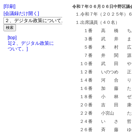
[印刷]
令和７年０６月０６日中野区議
[会議録だけ開く]
１
.
令和７年（２０２５年）
１
.
出席議員（４０名）
１番 高 橋 
[top]
３番 武 井 
1[２、デジタル政策に
５番 木 村 
ついて。]
７番 井 関 
１０番 武 田 
１２番 いのつ
１４番 河 合 
１６番 加 藤 
１８番 小 林 
２０番 吉 田
２２番 小宮山 
２４番 い さ 
２６番 斉 藤