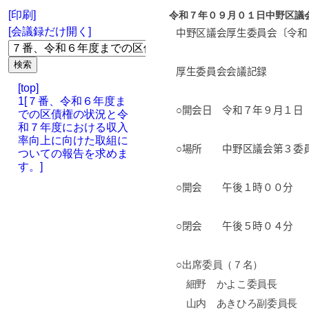
[印刷]
令和７年０９月０１日中野区議
[会議録だけ開く]
中野区議会厚生委員会〔令和
厚生委員会会議記録
[top]
1[７番、令和６年度ま
○開会日 令和７年９月１日
での区債権の状況と令
和７年度における収入
率向上に向けた取組に
○場所 中野区議会第３委
ついての報告を求めま
す。]
○開会 午後１時００分
○閉会 午後５時０４分
○出席委員（７名）
細野 かよこ委員長
山内 あきひろ副委員長