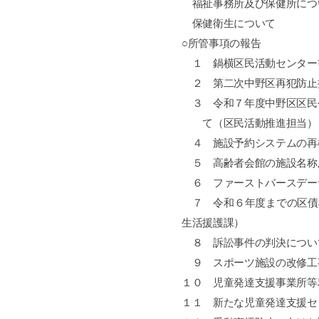
福祉事務所及び保健所につ
保健衛生について
○所管事項の報告
１ 鍋横区民活動センター
２ 第二次中野区再犯防止
３ 令和７年度中野区区民
て（区民活動推進担当）
４ 施設予約システムの再
５ 高齢者会館の施設名称
６ ファーストバースデー
７ 令和６年度までの区債
生活援護課）
８ 訴訟事件の判決につい
９ スポーツ施設の改修工
１０ 児童発達支援事業所等
１１ 新たな児童発達支援セ