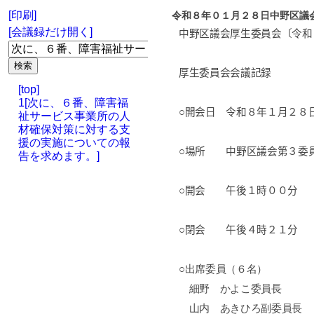
[印刷]
令和８年０１月２８日中野区議
[会議録だけ開く]
中野区議会厚生委員会〔令和
厚生委員会会議記録
[top]
1[次に、６番、障害福
○開会日 令和８年１月２８
祉サービス事業所の人
材確保対策に対する支
援の実施についての報
○場所 中野区議会第３委
告を求めます。]
○開会 午後１時００分
○閉会 午後４時２１分
○出席委員（６名）
細野 かよこ委員長
山内 あきひろ副委員長