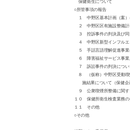
保健衛生について
○所管事項の報告
１ 中野区基本計画（案）
２ 中野区区有施設整備計
３ 控訴事件の判決及び同
４ 中野区新型インフルエ
５ 手話言語理解促進事業
６ 障害福祉サービス事業
７ 訴訟事件の判決につい
８ （仮称）中野区受動喫
施結果について（保健企
９ 公衆喫煙所整備に関す
１０ 保健所衛生検査業務の
１１ その他
○その他