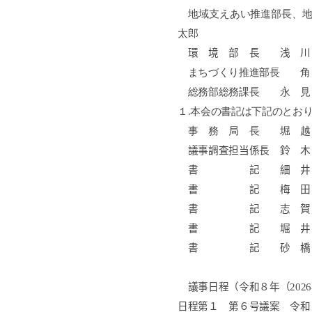
地域支えあい推進部長、
太郎
環 境 部 長
まちづくり推進部長
総務部総務課長 永 見
１
.
本会の書記は下記のとお
事 務 局 長 堀 
議事調査担当係
書 記 細 井
書 記 梅 田
書 記 志 賀
書 記 堀 井
書 記 砂 橋 
議事日程（令和８年（
2026
日程第１
第６号議案 令和