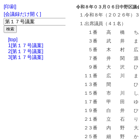
[印刷]
令和８年０３月０６日中野区議
[会議録だけ開く]
１
.
令和８年（２０２６年）
１
.
出席議員（４１名）
１番 高 橋 
[top]
３番 武 井 
1[第１７号議案]
５番 木 村 
2[第１７号議案]
3[第１７号議案]
７番 井 関 
９番 大 沢 ひ
１１番 広 川 
１３番 間 ひ
１５番 市 川 
１７番 甲 田 
１９番 白 井 
２１番 立 石 
２３番 内 野
２５番 細 野