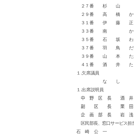
２７番 杉 
２９番 高 橋 
３１番 伊 藤
３３番 南 
３５番 石 坂
３７番 羽 鳥 
３９番 山 本
４１番 酒 井
１
.
欠席議員
な し
１
.
出席説明員
中 野 区 長 酒
副 区 長 栗 田
企 画 部 長 岩
区民部長、窓口サービス担
石 崎 公 一