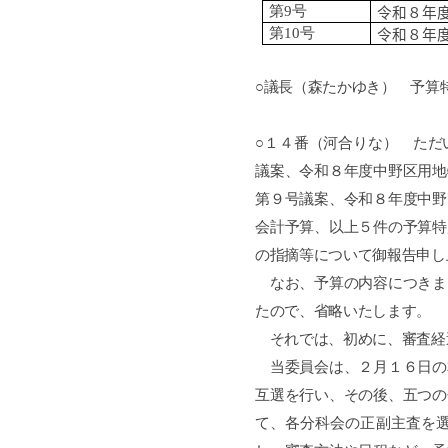
第
9
号
令和８年
第
10
号
令和８年
○議長（森たかゆき） 予算
○１４番（河合りな） ただ
議案、令和８年度中野区用地
第９号議案、令和８年度中野
会計予算、以上５件の予算特
の指摘等について御報告申し
なお、予算の内容につきま
たので、省略いたします。
それでは、初めに、審査経
当委員会は、２月１６日の
互選を行い、その後、五つの
て、各分科会の正副主査を