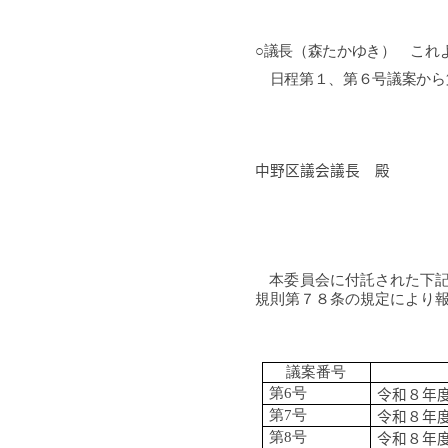
○議長（森たかゆき） これ
日程第１、第６号議案から
中野区議会議長 殿
本委員会に付託された下
規則第７８条の規定により
議案番号
第
6
号
令和８年
第
7
号
令和８年
第
8
号
令和８年