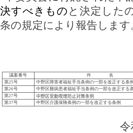
決すべきもの
と決定した
条の規定により報告します
議案番号
件 名
第
25
号
中野区障害者福祉手当条例の一部を改正する条
第
26
号
中野区難病患者福祉手当条例の一部を改正する
第
27
号
中野区受動喫煙防止対策条例
第
37
号
中野区介護保険条例の一部を改正する条例
令