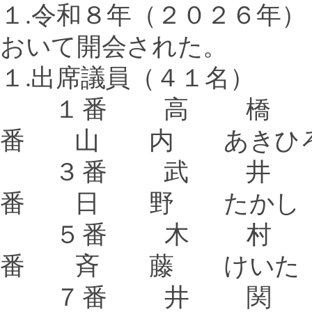
１
.
令和８年（２０２６年）
おいて開会された。
１
.
出席議員（４１名）
１番 高 
番 山 内 あきひ
３番 武 
番 日 野 たかし
５番 木 
番 斉 藤 けいた
７番 井 