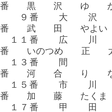
番 黒 沢 ゆ 
９番 大 沢
番 武 田 やよい
１１番 広 
番 いのつめ 正 
１３番 間
番 河 合 り 
１５番 市 川
番 加 藤 たくま
１７番 甲 