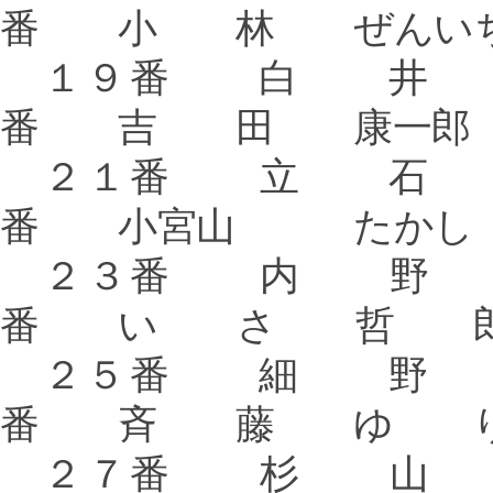
番 小 林 ぜんい
１９番 白 
番 吉 田 康一郎
２１番 立 
番 小宮山 たかし
２３番 内 
番 い さ 哲 
２５番 細 
番 斉 藤 ゆ 
２７番 杉