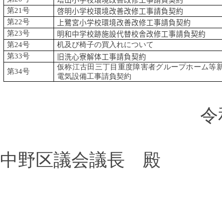
塔山小学校環境改善改修工事請負契約
第
21
号
啓明小学校環境改善改修工事請負契約
第
22
号
上鷺宮小学校環境改善改修工事請負契約
第
23
号
明和中学校跡施設代替校舎改修工事請負契約
第
24
号
机及び椅子の買入れについて
第
33
号
旧洗心寮解体工事請負契約
仮称江古田三丁目重度障害者グループホーム等
第
34
号
電気設備工事請負契約
令
中野区議会議長 殿