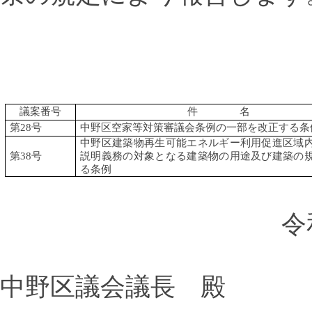
議案番号
件 名
第
28
号
中野区空家等対策審議会条例の一部を改正する条
中野区建築物再生可能エネルギー利用促進区域
第
38
号
説明義務の対象となる建築物の用途及び建築の
る条例
令
中野区議会議長 殿