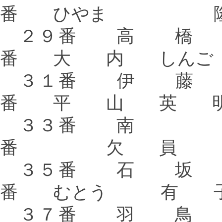
番 ひやま 
２９番 高 
番 大 内 しんご
３１番 伊 
番 平 山 英 
３３番 南
番 欠 員
３５番 石 
番 むとう 有 
３７番 羽 