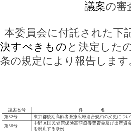
議案
の審
本委員会に付託された下
決すべきもの
と決定した
条の規定により報告します
議案番号
件 名
第
32
号
東京都後期高齢者医療広域連合規約の変更につい
中野区国民健康保険高額療養費資金及び出産資
第
36
号
を廃止する条例