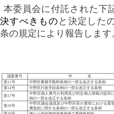
本委員会に付託された下
決すべきもの
と決定した
条の規定により報告します
議案番号
件 名
第
11
号
中野区事務手数料条例の一部を改正する条例
第
14
号
中野区行政手続条例の一部を改正する条例
中野区個人番号の利用及び特定個人情報の提供
第
17
号
例の一部を改正する条例
中野区議会議員及び中野区長の選挙における選
第
18
号
費負担に関する条例の一部を改正する条例
第
20
号