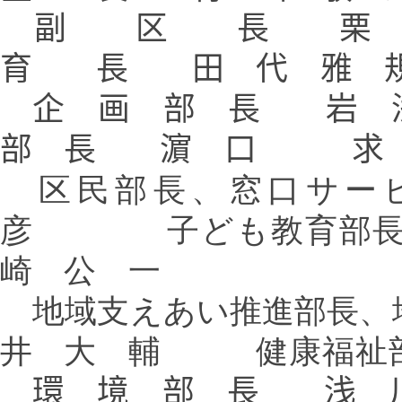
副 区 長 
育 長 田 代 雅 
企 画 部 長 
部 長 濵 口 求
区民部長、窓口サー
彦
子ども教育部
崎 公 一
地域支えあい推進部長、
井 大 輔
健康福祉
環 境 部 