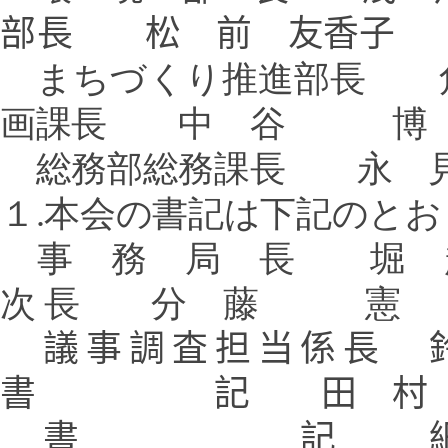
部長
松 前 友香子
まちづくり推進部
画課長 中 谷 博
総務部総務課長 永 見
１
.
本会の書記は下記のとお
事 務 局 長 堀
次 長 分 藤 憲
議事調査担当
書 記 田 村
書 記 細