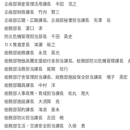
企画部資産管理活用課長 半田 浩之
企画部財政課長 竹内 賢三
企画部広聴・広報課長、企画部秘書担当課長 矢澤 岳
総務部長 濵口 求
防災危機管理担当部長 千田 真史
ＤＸ推進室長 滝瀬 裕之
総務部総務課長 永見 英光
総務部物価高騰支援給付金担当課長、総務部防災危機管理課長 
総務部法務担当課長 尾関 信行
総務部庁舎管理担当課長、総務部施設保全担当課長 増子 英宏
総務部職員課長 中村 洋
総務部人事政策・育成担当課長 松丸 晃大
総務部施設課長 大須賀 亮
総務部契約課長 滝浪 亜未
総務部防災担当課長 吉田 暁
総務部生活・交通安全担当課長 久保 貴