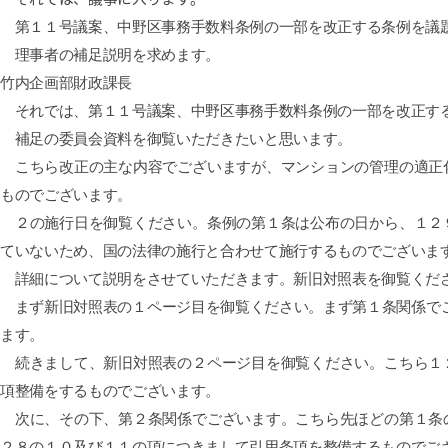
第１１号議案、中野区事務手数料条例の一部を改正する条例を議
理事者の補足説明を求めます。
竹内企画部財政課長
それでは、第１１号議案、中野区事務手数料条例の一部を改正する
補足の委員会資料を御覧いただきたいと思います。
こちら改正の主な内容でございますが、マンションの管理の適正化
ものでございます。
２の施行日を御覧ください。条例の第１条は公布の日から、１２９
ていないため、国の法律の施行と合わせて施行するものでございま
詳細について説明をさせていただきます。新旧対照表を御覧くだ
まず新旧対照表の１ページ目を御覧ください。まず第１条関係でご
ます。
続きまして、新旧対照表の２ページ目を御覧ください。こちら１２
項整備をするものでございます。
次に、その下、第２条関係でございます。こちら先ほどの第１条の
２８の１０及び１１の項につきまして引用条項を整備するものでご