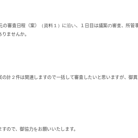
元の審査日程（案）
（資料１）
に
沿い
、１日目は議案
の審査
、所管
ありませんか。
案の計
２
件は関連しますので一括して審査したいと思いますが、御異
ますので、御協力
を
お願いいたします。