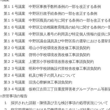
第１１号議案 中野区事務手数料条例の一部を改正する条例
第１４号議案 中野区行政手続条例の一部を改正する条例
第１５号議案 中野区職員の給与に関する条例の一部を改正する
第１６号議案 中野区立幼稚園教育職員の給与に関する条例の一
第１７号議案 中野区個人番号の利用及び特定個人情報の提供に
第１８号議案 中野区議会議員及び中野区長の選挙における選挙
第２０号議案 塔山小学校環境改善改修工事請負契約
第２１号議案 啓明小学校環境改善改修工事請負契約
第２２号議案 上鷺宮小学校環境改善改修工事請負契約
第２３号議案 明和中学校跡施設代替校舎改修工事請負契約
第２４号議案 机及び椅子の買入れについて
第３３号議案 旧洗心寮解体工事請負契約
第３４号議案 仮称江古田三丁目重度障害者グループホーム等新
○所管事項の報告
１ 採択された請願・陳情及び主な検討事項の処理状況について
２ 指定管理施設における労働環境モニタリング結果について（