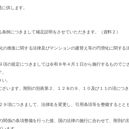
題に供します。
条例につきまして補足説明をさせていただきます。（資料２）
の推進に関する法律及びマンションの建替え等の円滑化に関する法
項の規定につきましては令和８年４月１日から施行するものでござ
す。
さい。
ざいます。附則の別表第２、１２８の９、１０及び１１の項につき
９項につきまして、法律名を変更し、引用条項等を整備するととも
関係の条項整備を行った後、国の法律の施行に合わせて、附則の別
ざいます。