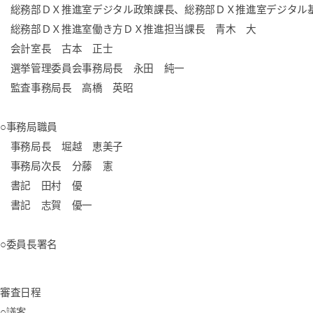
総務部ＤＸ推進室デジタル政策課長、総務部ＤＸ推進室デジタル
総務部ＤＸ推進室働き方ＤＸ推進担当課長 青木 大
会計室長 古本 正士
選挙管理委員会事務局長 永田 純一
監査事務局長 高橋 英昭
○事務局職員
事務局長 堀越 恵美子
事務局次長 分藤 憲
書記 田村 優
書記 志賀 優一
○委員長署名
審査日程
○
議案