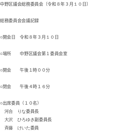
中野区議会総務委員会〔令和８年３月
１０
日〕
総務委員会会議記録
○開会日 令和８年３月
１０
日
○場所 中野区議会第１委員会室
○開会 午後１時００分
○閉会 午後４時１
６
分
○出席委員（１０名）
河合 りな
委員長
大沢
ひろゆき
副委員長
斉藤
けいた
委員