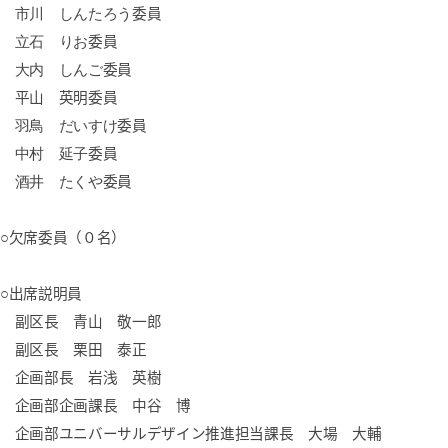
市川
しんたろう
委員
立石
りお
委員
大内
しんご
委員
平山 英明委員
羽鳥
だいすけ
委員
中村
延子
委員
酒井 たくや
委員
○欠席委員（０名）
○出席説明員
副区長 青山 敬一郎
副区長 栗田 泰正
企画部長 岩浅 英樹
企画部企画課長 中谷 博
企画部ユニバーサルデザイン推進担当課長 大場 大輔