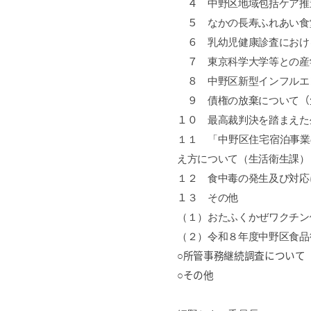
４
中野区地域包括ケア推
５
なかの長寿ふれあい食
６
乳幼児健康診査におけ
７
東京科学大学等との産
８
中野区新型インフルエ
９
債権の放棄について
（
１０
最高裁判決を踏まえた
１１ 「中野区住宅宿泊事業
え方について（生活衛生課）
１２ 食中毒の発生及び対応
１
３
その他
（１）おたふくかぜワクチン
（２）令和８年度中野区食品
○所管事務継続調査について
○その他