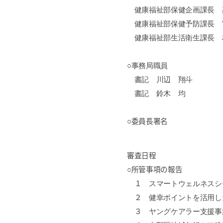
健康福祉部保健企画課長 
健康福祉部保健予防課長 
健康福祉部生活衛生課長 
○事務局職員
書記 川辺 翔斗
書記 鈴木 均
○委員長署名
審査日程
○所管事項の報告
１
スマートウェルネスシ
２
健幸ポイントを活用し
３
ヤングケアラー支援事