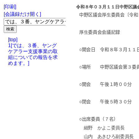
[印刷]
令和８年０３月１１日中野区議
[会議録だけ開く]
中野区議会
厚生
委員会〔令和
厚生
委員会会議記録
[top]
1[では、３番、ヤング
○開会日 令和
８
年
３
月
１１
ケアラー支援事業の取
組についての報告を求
めます。]
○場所 中野区議会第
３
委
○開会 午後１時００分
○閉会 午後
５
時
３０
分
○出席委員（
７
名）
細野 かよこ委員長
山内 あきひろ副委員長