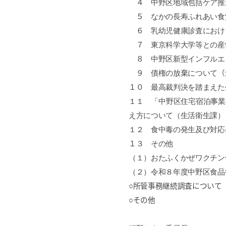
４
中野区地域包括ケア推
５
なかの長寿ふれあい食
６
乳幼児健康診査におけ
７
東京科学大学等との産
８
中野区新型インフルエ
９
債権の放棄について
（
１０
最高裁判決を踏まえた
１１ 「中野区住宅宿泊事業
え方について（生活衛生課）
１２ 食中毒の発生及び対応
１
３
その他
（１）おたふくかぜワクチン
（２）令和８年度中野区食品
○所管事務継続調査について
○その他