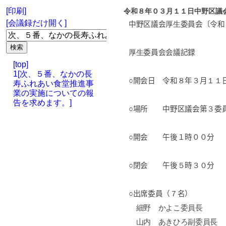
[印刷]
令和８年０３月１１日中野区議
[会議録だけ開く]
中野区議会
厚生
委員会〔令和
厚生
委員会会議記録
[top]
1[次、５番、なかの長
○開会日 令和
８
年
３
月
１１
寿ふれあい食堂推進事
業の実施についての報
告を求めます。]
○場所 中野区議会第
３
委
○開会 午後１時００分
○閉会 午後
５
時
３０
分
○出席委員（
７
名）
細野 かよこ委員長
山内 あきひろ副委員長