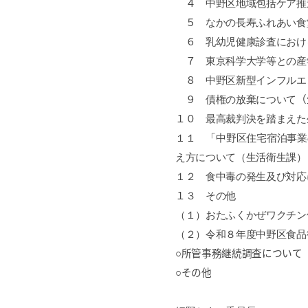
４
中野区地域包括ケア推
５
なかの長寿ふれあい食
６
乳幼児健康診査におけ
７
東京科学大学等との産
８
中野区新型インフルエ
９
債権の放棄について
（
１０
最高裁判決を踏まえた
１１ 「中野区住宅宿泊事業
え方について（生活衛生課）
１２ 食中毒の発生及び対応
１
３
その他
（１）おたふくかぜワクチン
（２）令和８年度中野区食品
○所管事務継続調査について
○その他