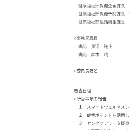
健康福祉部保健企画課長 
健康福祉部保健予防課長 
健康福祉部生活衛生課長 
○事務局職員
書記 川辺 翔斗
書記 鈴木 均
○委員長署名
審査日程
○所管事項の報告
１
スマートウェルネスシ
２
健幸ポイントを活用し
３
ヤングケアラー支援事