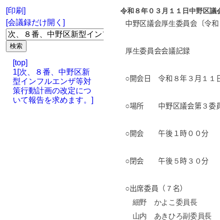
[印刷]
令和８年０３月１１日中野区議
[会議録だけ開く]
中野区議会
厚生
委員会〔令和
厚生
委員会会議記録
[top]
1[次、８番、中野区新
○開会日 令和
８
年
３
月
１１
型インフルエンザ等対
策行動計画の改定につ
いて報告を求めます。]
○場所 中野区議会第
３
委
○開会 午後１時００分
○閉会 午後
５
時
３０
分
○出席委員（
７
名）
細野 かよこ委員長
山内 あきひろ副委員長