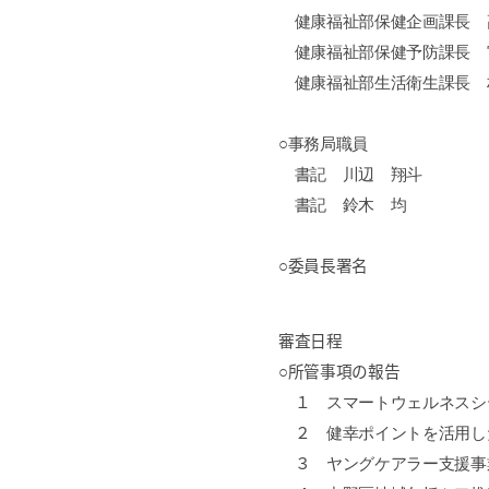
健康福祉部保健企画課長 
健康福祉部保健予防課長 
健康福祉部生活衛生課長 
○事務局職員
書記 川辺 翔斗
書記 鈴木 均
○委員長署名
審査日程
○所管事項の報告
１
スマートウェルネスシ
２
健幸ポイントを活用し
３
ヤングケアラー支援事