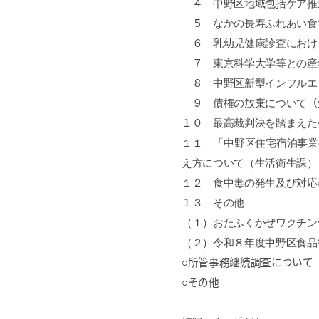
４
中野区地域包括ケア推
５
なかの長寿ふれあい食
６
乳幼児健康診査におけ
７
東京科学大学等との産
８
中野区新型インフルエ
９
債権の放棄について
（
１０
最高裁判決を踏まえた
１１ 「中野区住宅宿泊事業
え方について（生活衛生課）
１２ 食中毒の発生及び対応
１
３
その他
（１）おたふくかぜワクチン
（２）令和８年度中野区食品
○所管事務継続調査について
○その他