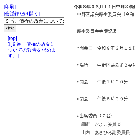
[印刷]
令和８年０３月１１日中野区議
[会議録だけ開く]
中野区議会
厚生
委員会〔令和
厚生
委員会会議記録
[top]
1[９番、債権の放棄に
○開会日 令和
８
年
３
月
１１
ついての報告を求めま
す。]
○場所 中野区議会第
３
委
○開会 午後１時００分
○閉会 午後
５
時
３０
分
○出席委員（
７
名）
細野 かよこ委員長
山内 あきひろ副委員長