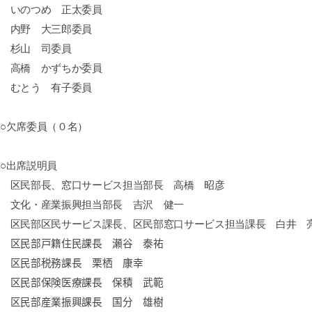
いのつめ 正太委員
内野 大三郎委員
杉山 司委員
高橋 かずちか委員
むとう 有子委員
○欠席委員（０名）
○出席説明員
区民部長、窓口サービス担当部長 高橋 昭彦
文化・産業振興担当部長 吉沢 健一
区民部区民サービス課長、区民部窓口サービス担当課長 白井 
区民部戸籍住民課長 瀬谷
泰祐
区民部税務課長 栗栖 康幸
区民部保険医療課長 保積 武範
区民部産業振興課長 国分 雄樹