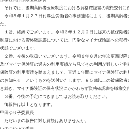
それでは、
後期高齢者医療制度
における資格確認書の
職権交付に
令和８年１月２７日付厚生労働省の事務連絡により、後期高齢者医
た。
１番、経緯でございます。令和６年１２月２日に従来の被保険者証
制度における資格確認書については、円滑なマイナ保険証への移行
状態でございます。
２番、今後の取扱いでございます。令和８年８月の年次更新以降に
及びマイナ保険証の過去の利用実績から見てその利用が難しいと判
保険証の利用実績を踏まえまして、直近１年間にマイナ保険証の利
のお知らせ」というものを送付いたします。８５歳以上の被保険者
き続き、マイナ保険証の保有状況にかかわらず資格確認書を職権交
３番、今後の予定につきましてはお読み取りください。
御報告は以上となります。
甲田ゆり子委員長
ただいまの報告に対し質疑はありませんか。
いのつめ正太委員