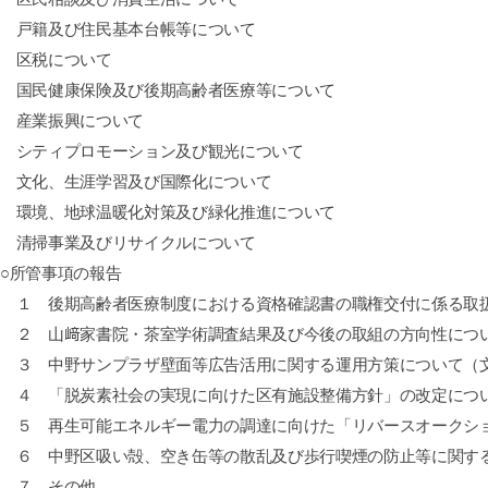
戸籍及び住民基本台帳等について
区税について
国民健康保険及び後期高齢者医療等について
産業振興について
シティプロモーション及び観光について
文化、生涯学習及び国際化について
環境、地球温暖化対策及び緑化推進について
清掃事業及びリサイクルについて
○所管事項の報告
１ 後期高齢者医療制度における資格確認書の職権交付に係る取
２ 山﨑家書院・茶室学術調査結果及び今後の取組の方向性につ
３ 中野サンプラザ壁面等広告活用に関する運用方策について（
４ 「脱炭素社会の実現に向けた区有施設整備方針」の改定につ
５ 再生可能エネルギー電力の調達に向けた「リバースオークシ
６ 中野区吸い殻、空き缶等の散乱及び歩行喫煙の防止等に関す
７ その他