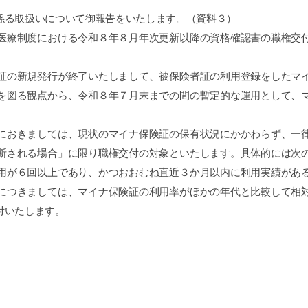
係る
取扱いについて御報告をいたします。（資料３）
療制度における令和８年８月年次更新以降の資格確認書の職権交付
の新規発行が終了いたしまして、被保険者証の利用登録をしたマイ
を図る観点から、令和８年７月末までの間の暫定的な運用として、
おきましては、現状のマイナ保険証の保有状況にかかわらず、一律
断される場合」に限り職権交付の対象といたします。具体的には次
用が６回以上であり、かつおおむね直近３か月以内に利用実績があ
につきましては、マイナ保険証の利用率がほかの年代と比較して相
付いたします。