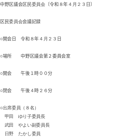
中野区議会区民
委員会
〔令和
８
年
４月２３
日〕
区民
委員会
会議記録
○開会日 令和
８
年
４月２３
日
○場所 中野区議会第２委員会室
○開会 午後１時００分
○閉会 午後
４
時
２６
分
○出席委員（８名）
甲田 ゆり子委員長
武田 やよい副委員長
日野 たかし委員