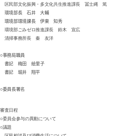
区民部文化振興・多文化共生推進課長 冨士縄 篤
環境部長 石井
大輔
環境部環境課長 伊東 知秀
環境部ごみゼロ推進課長 鈴木 宣広
清掃事務所長 秦 友洋
○事務局職員
書記 梅田 絵里子
書記 堀井 翔平
○委員長署名
審査日程
○委員会参与の異動について
○議題
区民相談及び消費生活について