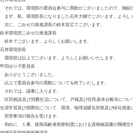
それでは、環境部の委員会参与に異動がございましたので、御紹
まず、私、環境部長になりました石井大輔でございます。よろし
次に、ごみゼロ推進課長の鈴木宣広でございます。
鈴木環境部ごみゼロ推進課長
鈴木でございます。よろしくお願いします。
石井環境部長
環境部は以上でございます。よろしくお願いいたします。
甲田ゆり子委員長
ありがとうございました。
以上で委員会参与の異動についてを終了いたします。
それでは、議事に入ります。
区民相談及び消費生活について、戸籍及び住民基本台帳等について
生涯学習及び国際化について、環境、地球温暖化対策及び緑化推進
所管事項の報告を受けます。
初めに、１番、後期高齢者医療制度における資格確認書の職権交
保積区民部保険医療課長