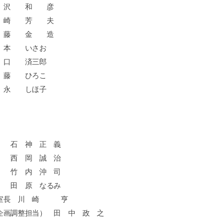
沢 和 彦
崎 芳 夫
藤 金 造
 いさお
口 済三郎
 ひろこ
永 しほ子
石 神 正 義
 西 岡 誠 治
竹 内 沖 司
田 原 なるみ
室長 川 崎 亨
画調整担当） 田 中 政 之