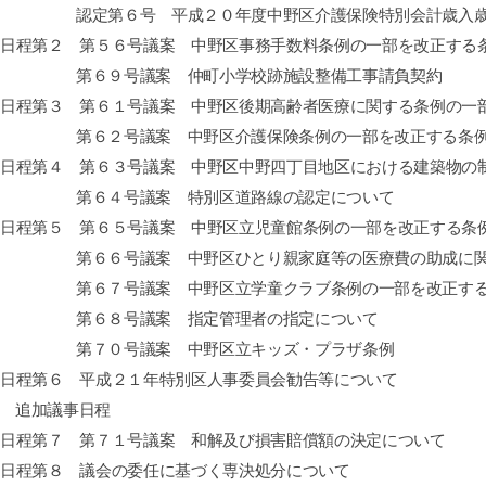
認定第６号 平成２０年度中野区介護保険特別会計歳入
日程第２ 第５６号議案 中野区事務手数料条例の一部を改正する
第６９号議案 仲町小学校跡施設整備工事請負契約
日程第３ 第６１号議案 中野区後期高齢者医療に関する条例の一
第６２号議案 中野区介護保険条例の一部を改正する条
日程第４ 第６３号議案 中野区中野四丁目地区における建築物の
第６４号議案 特別区道路線の認定について
日程第５ 第６５号議案 中野区立児童館条例の一部を改正する条
第６６号議案 中野区ひとり親家庭等の医療費の助成に
第６７号議案 中野区立学童クラブ条例の一部を改正す
第６８号議案 指定管理者の指定について
第７０号議案 中野区立キッズ・プラザ条例
日程第６ 平成２１年特別区人事委員会勧告等について
追加議事日程
日程第７ 第７１号議案 和解及び損害賠償額の決定について
日程第８ 議会の委任に基づく専決処分について