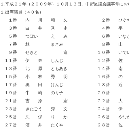
１
.平成２１年（２００９年）１０月１３日、中野区議会議事堂にお
１
.出席議員（４０名）
１番 内 川 和 久 ２番 ひぐ
３番 白 井 秀 史 ４番 平 
５番 つぼい え み ６番 いながき
７番 林 まさみ ８番 山 口
９番 せきと 進 １０番 いでい
１１番 伊 東 しんじ １２番 佐 
１３番 北 原 ともあき １４番 南
１５番 小 林 秀 明 １６番 の 
１７番 奥 田 けんじ １８番 近 
１９番 牛 崎 のり子 ２０番 
２１番 吉 原 宏 ２２番 大 内
２３番 きたごう 秀 文 ２４番 伊 
２５番 久 保 り か ２６番 やなが
２７番 酒 井 たくや ２８番 佐 