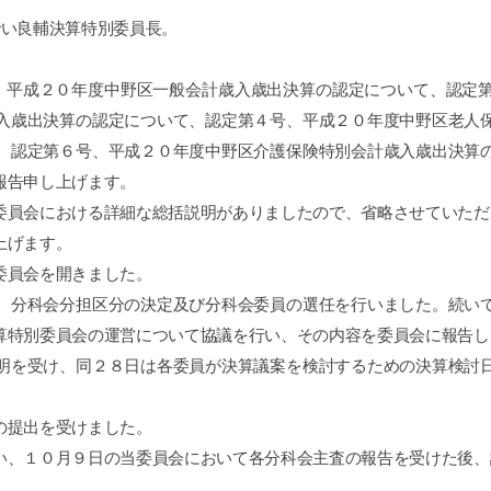
でい良輔決算特別委員長。
、平成２０年度中野区一般会計歳入歳出決算の認定について、認定
入歳出決算の認定について、認定第４号、平成２０年度中野区老人
、認定第６号、平成２０年度中野区介護保険特別会計歳入歳出決算
報告申し上げます。
員会における詳細な総括説明がありましたので、省略させていただ
上げます。
委員会を開きました。
分科会分担区分の決定及び分科会委員の選任を行いました。続いて
算特別委員会の運営について協議を行い、その内容を委員会に報告し
を受け、同２８日は各委員が決算議案を検討するための決算検討日
の提出を受けました。
、１０月９日の当委員会において各分科会主査の報告を受けた後、