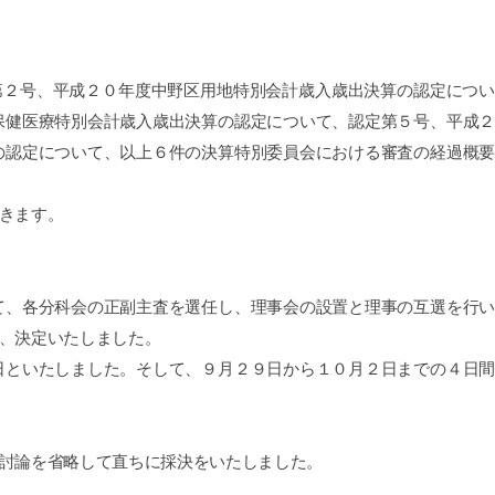
第２号、平成２０年度中野区用地特別会計歳入歳出決算の認定につい
保健医療特別会計歳入歳出決算の認定について、認定第５号、平成２
の認定について、以上６件の決算特別委員会における審査の経過概要
きます。
、各分科会の正副主査を選任し、理事会の設置と理事の互選を行い
、決定いたしました。
といたしました。そして、９月２９日から１０月２日までの４日間
討論を省略して直ちに採決をいたしました。