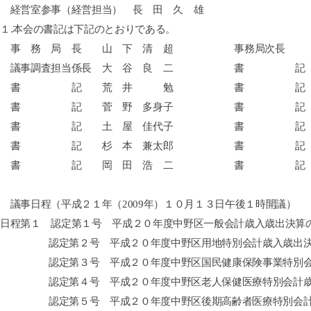
経営室参事（経営担当） 長 田 久 雄
１
.本会の書記は下記のとおりである。
事 務 局 長 山 下 清 超 事務局次長 
議事調査担当係長 大 谷 良 二 書 記 
書 記 荒 井 勉 書 記 河 
書 記 菅 野 多身子 書 記 丸 
書 記 土 屋 佳代子 書 記 
書 記 杉 本 兼太郎 書 記 
書 記 岡 田 浩 二 書 記 竹 
議事日程（平成２１年（
2009年）１０月１３日午後１時開議）
日程第１ 認定第１号 平成２０年度中野区一般会計歳入歳出決算
認定第２号 平成２０年度中野区用地特別会計歳入歳出
認定第３号 平成２０年度中野区国民健康保険事業特別
認定第４号 平成２０年度中野区老人保健医療特別会計
認定第５号 平成２０年度中野区後期高齢者医療特別会