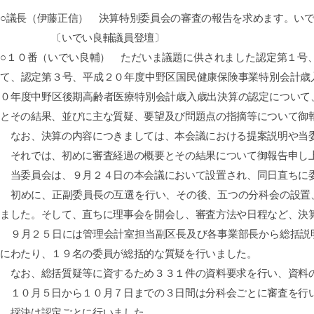
○議長（伊藤正信） 決算特別委員会の審査の報告を求めます。い
〔いでい良輔議員登壇〕
○１０番（いでい良輔） ただいま議題に供されました認定第１号
て、認定第３号、平成２０年度中野区国民健康保険事業特別会計歳
０年度中野区後期高齢者医療特別会計歳入歳出決算の認定について
とその結果、並びに主な質疑、要望及び問題点の指摘等について御
なお、決算の内容につきましては、本会議における提案説明や当委
それでは、初めに審査経過の概要とその結果について御報告申し
当委員会は、９月２４日の本会議において設置され、同日直ちに
初めに、正副委員長の互選を行い、その後、五つの分科会の設置、
ました。そして、直ちに理事会を開会し、審査方法や日程など、決
９月２５日には管理会計室担当副区長及び各事業部長から総括説明
にわたり、１９名の委員が総括的な質疑を行いました。
なお、総括質疑等に資するため３３１件の資料要求を行い、資料
１０月５日から１０月７日までの３日間は分科会ごとに審査を行い
採決は認定ごとに行いました。