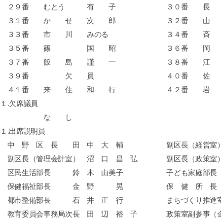
２９番 むとう 有 子 ３０番 長 
３１番 か せ 次 郎 ３２番 山 
３３番 市 川 みのる ３４番 斉 
３５番 篠 国 昭 ３６番 岡 本
３７番 飯 島 謹 一 ３８番 江 
３９番 欠 員 ４０番 佐 藤
４１番 来 住 和 行 ４２番 岩 
１
.欠席議員
な し
１
.出席説明員
中 野 区 長 田 中 大 輔 副区長（経営室） 
副区長（管理会計室） 沼 口 昌 弘 副区長（政策室）
区民生活部長 鈴 木 由美子 子ども家庭部長 
保健福祉部長 金 野 晃 保 健 所 長 
都市整備部長 石 井 正 行 まちづくり推進
教育委員会事務局次長 田 辺 裕 子 政策室副参事（企