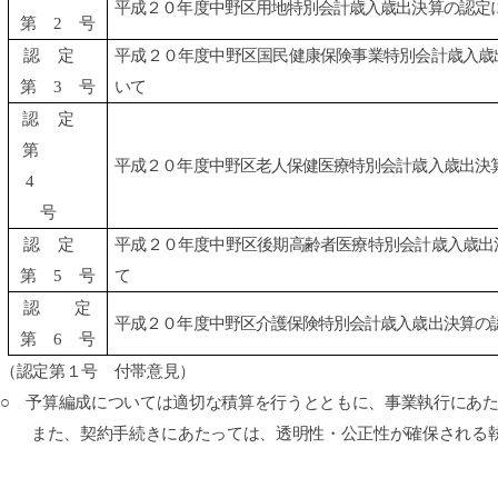
平成２０年度中野区用地特別会計歳入歳出決算の認定
第
2 号
認定
平成２０年度中野区国民健康保険事業特別会計歳入歳
第
3 号
いて
認定
第
平成２０年度中野区老人保健医療特別会計歳入歳出決
4
号
認定
平成２０年度中野区後期高齢者医療特別会計歳入歳出
第
5 号
て
認 定
平成２０年度中野区介護保険特別会計歳入歳出決算の
第
6 号
（認定第１号 付帯意見）
○ 予算編成については適切な積算を行うとともに、事業執行にあ
また、契約手続きにあたっては、透明性・公正性が確保される