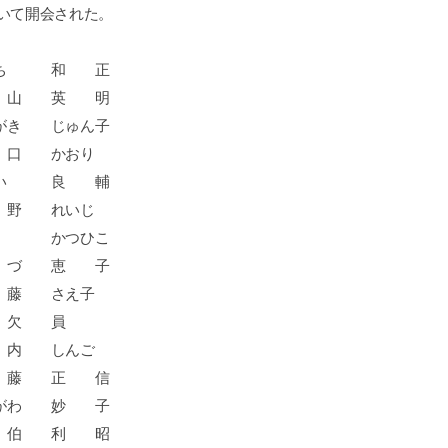
いて開会された。
ち 和 正
山 英 明
 じゅん子
 かおり
 良 輔
野 れいじ
 かつひこ
づ 恵 子
藤 さえ子
欠 員
 しんご
藤 正 信
わ 妙 子
伯 利 昭