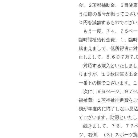
金、２項都補助金、５目健康
うに節の番号が振ってござ
０円を減額するものでござい
もう一度、７４、７５ペー
臨時福祉給付金費、１、臨時
踏まえまして、低所得者に対
たしまして、８
,
６０７万７
,
対応する歳入といたしまし
りますが、１３款国庫支出金
一番下の欄でございます。こ
次に、９６ページ、９７ペ
福祉費、１項福祉推進費をご
務が年度内に終了しない見
てございます。財源といたし
続きまして、７６、７７ペ
ツ、右側、（３）スポーツ施