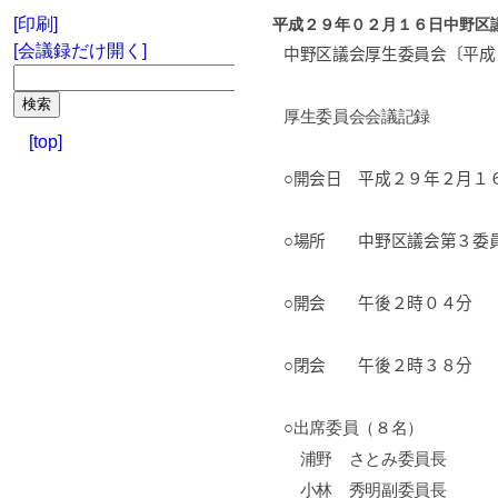
[印刷]
平成２９年０２月１６日中野区
[会議録だけ開く]
中野区議会厚生委員会〔平成
厚生委員会会議記録
[top]
○開会日 平成２９年２月１
○場所 中野区議会第３委
○開会 午後２時０４分
○閉会 午後２時３８分
○出席委員（８名）
浦野 さとみ委員長
小林 秀明副委員長