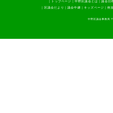
｜
トップページ
中野駅周辺・西武新宿線沿線ま
｜
中野区議会とは
｜
議会日
ちづくり調査特別委員会
｜
区議会だより
｜
議会中継
｜
キッズページ
｜
例
少子高齢化対策調査特別委員会
防災対策調査特別委員会
区役所及び体育館整備調査特別
中野区議会事務局 〒1
委員会
区内駅周辺等まちづくり調査特
別委員会
中野駅周辺地区等整備特別委員
会
震災対策特別委員会
地域支えあい推進特別委員会
その他