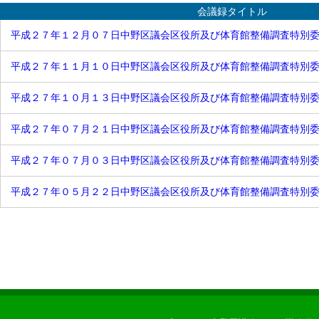
平成25年
予算特別委員会 区民分科会
会議録タイトル
平成24年
予算特別委員会 厚生分科会
平成23年
平成２７年１２月０７日中野区議会区役所及び体育館整備調査特別
予算特別委員会 建設分科会
平成22年
予算特別委員会 子ども文教分
平成21年
科会
平成２７年１１月１０日中野区議会区役所及び体育館整備調査特別
平成20年
決算特別委員会
平成19年
決算特別委員会 総務分科会
平成２７年１０月１３日中野区議会区役所及び体育館整備調査特別
平成18年
決算特別委員会 区民分科会
平成17年
決算特別委員会 厚生分科会
平成16年
決算特別委員会 建設分科会
平成２７年０７月２１日中野区議会区役所及び体育館整備調査特別
決算特別委員会 子ども文教分
科会
平成２７年０７月０３日中野区議会区役所及び体育館整備調査特別
中野駅周辺整備・都市観光調査
特別委員会
地域包括ケア推進調査特別委員
平成２７年０５月２２日中野区議会区役所及び体育館整備調査特別
会
交通対策調査特別委員会
中野駅周辺整備・西武新宿線沿
線まちづくり調査特別委員会
情報政策等調査特別委員会
危機管理・感染症対策調査特別
委員会
危機管理対策等調査特別委員会
少子化対策・地域包括ケア調査
特別委員会