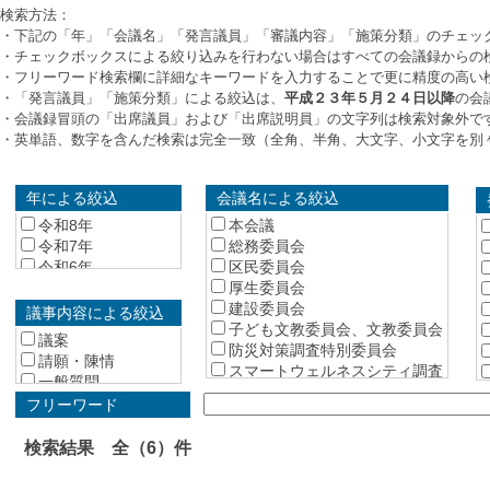
検索方法：
・下記の「年」「会議名」「発言議員」「審議内容」「施策分類」のチェッ
・チェックボックスによる絞り込みを行わない場合はすべての会議録からの
・フリーワード検索欄に詳細なキーワードを入力することで更に精度の高い
・「発言議員」「施策分類」による絞込は、
平成２３年５月２４日以降
の会
・会議録冒頭の「出席議員」および「出席説明員」の文字列は検索対象外で
・英単語、数字を含んだ検索は完全一致（全角、半角、大文字、小文字を別
年による絞込
会議名による絞込
令和8年
本会議
令和7年
総務委員会
令和6年
区民委員会
令和5年
厚生委員会
令和4年
建設委員会
議事内容による絞込
令和3年
子ども文教委員会、文教委員会
議案
令和2年
防災対策調査特別委員会
請願・陳情
令和元年
スマートウェルネスシティ調査
一般質問
特別委員会
平成30年
総括質疑
フリーワード
中野駅周辺整備・西武新宿線沿
平成29年
所管事項の報告
線まちづくり調査特別委員会
平成28年
議会運営委員会
検索結果 全（6）件
平成27年
予算特別委員会
平成26年
予算特別委員会 総務分科会