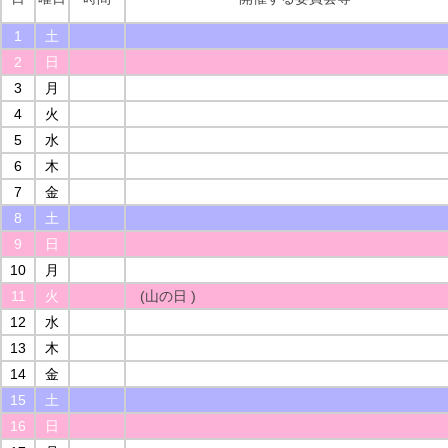
1
土
2
日
3
月
4
火
5
水
6
木
7
金
8
土
9
日
10
月
11
火
(山の日 )
12
水
13
木
14
金
15
土
16
日