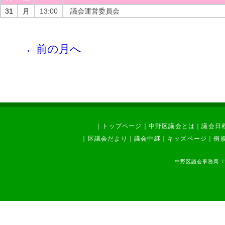
31
月
13:00
議会運営委員会
←前の月へ
｜
トップページ
｜
中野区議会とは
｜
議会日
｜
区議会だより
｜
議会中継
｜
キッズページ
｜
例
中野区議会事務局 〒1